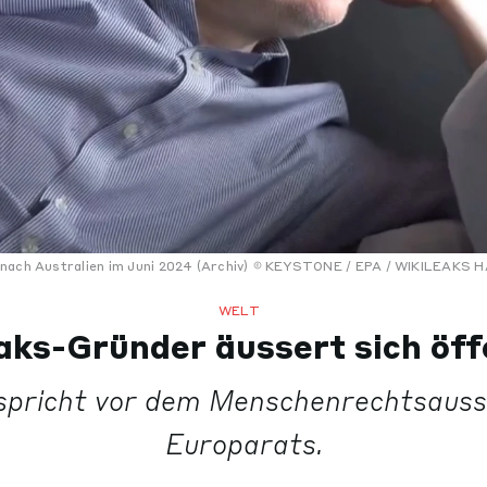
nach Australien im Juni 2024 (Archiv)
KEYSTONE / EPA / WIKILEAKS
WELT
aks-Gründer äussert sich öff
spricht vor dem Menschenrechtsauss
Europarats.