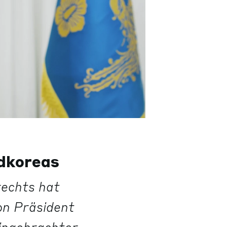
dkoreas
rechts hat
on Präsident