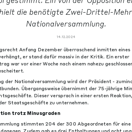
l gestimmt. Ein von der Opposition 
ielt die benötigte Zwei-Drittel-Mehr
Nationalversammlung.
14.12.2024
egsrecht Anfang Dezember überraschend inmitten eines 
erhängt, er stand dafür massiv in der Kritik. Ein erster
ag war vor einer Woche nach einem nahezu geschlosse
scheitert.
g der Nationalversammlung wird der Präsident - zumind
tbunden. Übergangsweise übernimmt der 75-jährige Min
sgeschäfte. Dieser versprach in einer ersten Reaktion, 
der Staatsgeschäfte zu unternehmen.
ion trotz Minusgraden
rsammlung stimmten 204 der 300 Abgeordneten für ein
n dagegen. Zudem gab es drei Enthaltungen und acht un