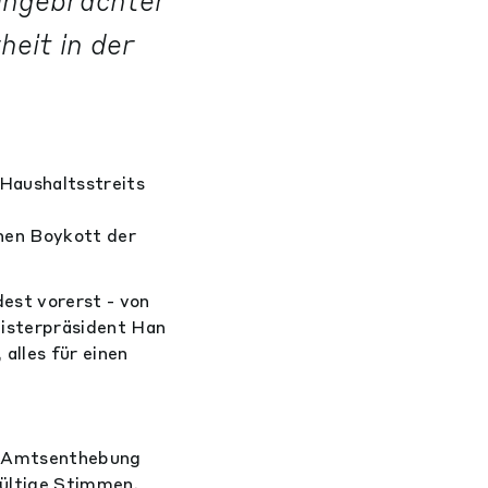
eingebrachter
heit in der
Haushaltsstreits
nen Boykott der
est vorerst - von
isterpräsident Han
alles für einen
e Amtsenthebung
gültige Stimmen.