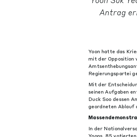
Yoon Suk Yeo
Antrag erh
Yoon hatte das Kri
mit der Opposition v
Amtsenthebungsantr
Regierungspartei ge
Mit der Entscheidun
seinen Aufgaben en
Duck Soo dessen Amt
geordneten Ablauf 
Massendemonstrat
In der Nationalve
Yoons, 85 votierte