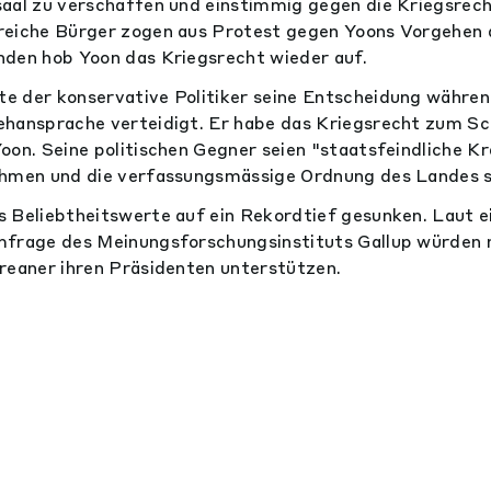
saal zu verschaffen und einstimmig gegen die Kriegsrec
reiche Bürger zogen aus Protest gegen Yoons Vorgehen a
nden hob Yoon das Kriegsrecht wieder auf.
 der konservative Politiker seine Entscheidung während
ehansprache verteidigt. Er habe das Kriegsrecht zum Sc
oon. Seine politischen Gegner seien "staatsfeindliche Kr
ähmen und die verfassungsmässige Ordnung des Landes 
 Beliebtheitswerte auf ein Rekordtief gesunken. Laut e
mfrage des Meinungsforschungsinstituts Gallup würden n
reaner ihren Präsidenten unterstützen.