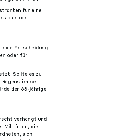
tranten für eine
 sich nach
finale Entscheidung
en oder für
tzt. Sollte es zu
ge Gegenstimme
rde der 63-jährige
recht verhängt und
 Militär an, die
rdneten, sich