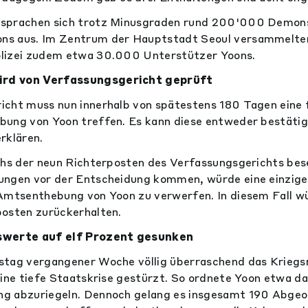
sprachen sich trotz Minusgraden rund 200'000 Demons
s aus. Im Zentrum der Hauptstadt Seoul versammelten
lizei zudem etwa 30.000 Unterstützer Yoons.
rd von Verfassungsgericht geprüft
cht muss nun innerhalb von spätestens 180 Tagen eine 
bung von Yoon treffen. Es kann diese entweder bestätig
rklären.
chs der neun Richterposten des Verfassungsgerichts bese
ungen vor der Entscheidung kommen, würde eine einzi
Amtsenthebung von Yoon zu verwerfen. In diesem Fall wü
posten zurückerhalten.
swerte auf elf Prozent gesunken
stag vergangener Woche völlig überraschend das Kriegs
ine tiefe Staatskrise gestürzt. So ordnete Yoon etwa das
g abzuriegeln. Dennoch gelang es insgesamt 190 Abgeo