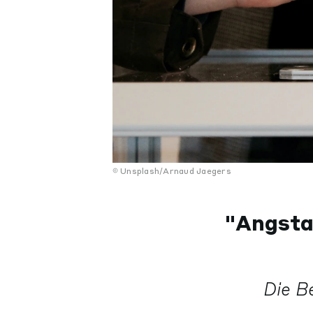
Unsplash/Arnaud Jaegers
"Angsta
Die B