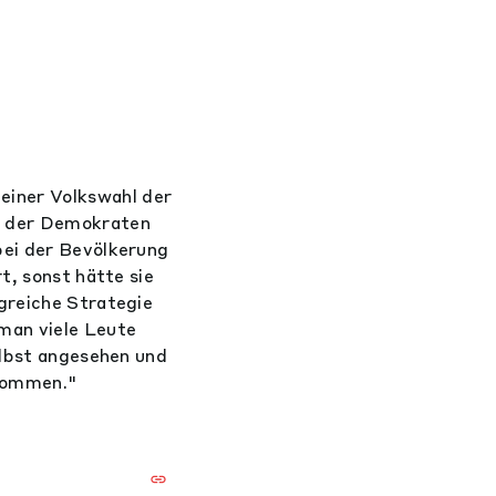
iner Volkswahl der
e der Demokraten
bei der Bevölkerung
t, sonst hätte sie
greiche Strategie
man viele Leute
elbst angesehen und
ekommen."