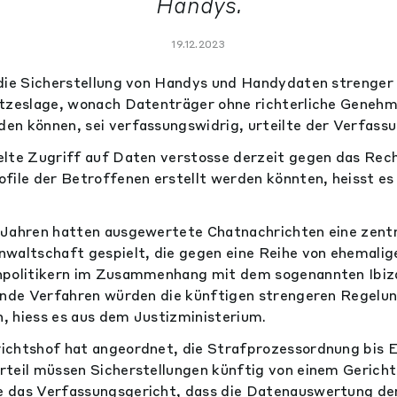
Handys.
19.12.2023
die Sicherstellung von Handys und Handydaten strenger
etzeslage, wonach Datenträger ohne richterliche Geneh
n können, sei verfassungswidrig, urteilte der Verfassu
lte Zugriff auf Daten verstosse derzeit gegen das Rech
file der Betroffenen erstellt werden könnten, heisst es
Jahren hatten ausgewertete Chatnachrichten eine zentra
waltschaft gespielt, die gegen eine Reihe von ehemalig
npolitikern im Zusammenhang mit dem sogenannten Ibiz
ende Verfahren würden die künftigen strengeren Regelun
 hiess es aus dem Justizministerium.
ichtshof hat angeordnet, die Strafprozessordnung bis 
rteil müssen Sicherstellungen künftig von einem Gerich
 das Verfassungsgericht, dass die Datenauswertung de