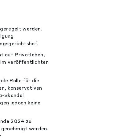
 geregelt werden.
migung
ngsgerichtshof.
t auf Privatleben,
 im veröffentlichten
le Rolle für die
en, konservativen
a-Skandal
gen jedoch keine
Ende 2024 zu
t genehmigt werden.
r