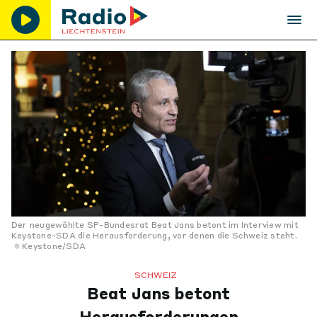
Der neugewählte SP-Bundesrat Beat Jans betont im Interview mit
Keystone-SDA die Herausforderung, vor denen die Schweiz steht.
Keystone/SDA
SCHWEIZ
Beat Jans betont