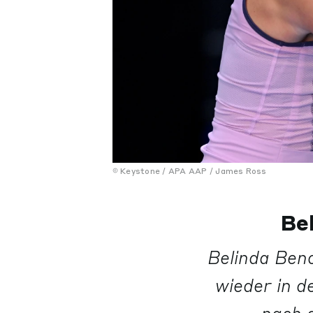
Keystone / APA AAP / James Ross
Be
Belinda Benc
wieder in d