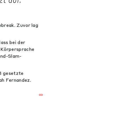
t auf.
ebreak. Zuvor lag
ass bei der
e Körpersprache
and-Slam-
3 gesetzte
ah Fernandez.