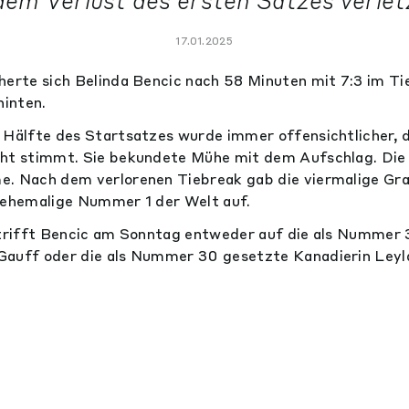
dem Verlust des ersten Satzes verletz
17.01.2025
herte sich Belinda Bencic nach 58 Minuten mit 7:3 im Ti
hinten.
 Hälfte des Startsatzes wurde immer offensichtlicher, d
cht stimmt. Sie bekundete Mühe mit dem Aufschlag. Di
e. Nach dem verlorenen Tiebreak gab die viermalige Gr
 ehemalige Nummer 1 der Welt auf.
 trifft Bencic am Sonntag entweder auf die als Nummer 
Gauff oder die als Nummer 30 gesetzte Kanadierin Leyl