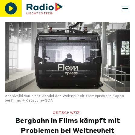
Archivbild von einer Gondel der Weltneuheit Flemxpress in Foppa
bei Flims
Keystone-SDA
OSTSCHWEIZ
Bergbahn in Flims kämpft mit
Problemen bei Weltneuheit