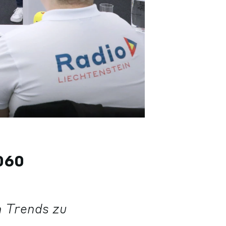
060
n Trends zu