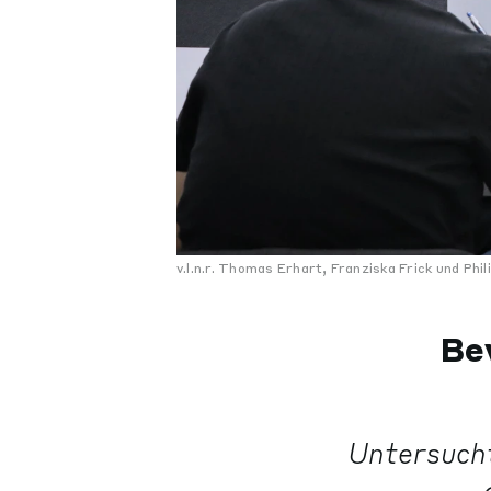
v.l.n.r. Thomas Erhart, Franziska Frick und Phil
Be
Untersucht