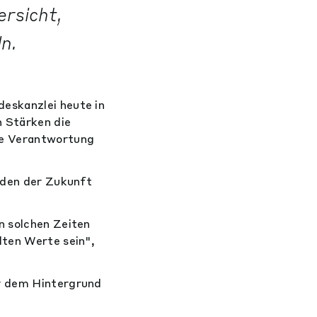
rsicht,
n.
eskanzlei heute in
n Stärken die
ie Verantwortung
ürden der Zukunft
n solchen Zeiten
lten Werte sein",
or dem Hintergrund