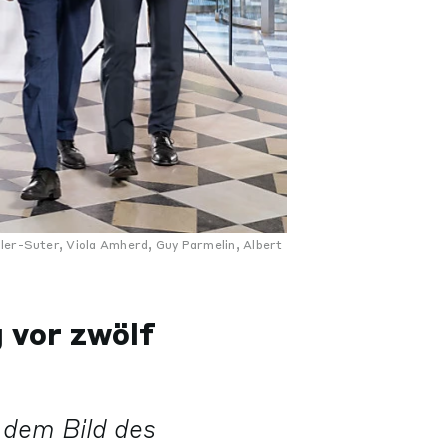
ller-Suter, Viola Amherd, Guy Parmelin, Albert
 vor zwölf
 dem Bild des