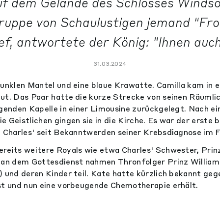
uf dem Gelände des Schlosses Windso
Gruppe von Schaulustigen jemand "Fro
ief, antwortete der König: "Ihnen auch
31.03.2024
dunklen Mantel und eine blaue Krawatte. Camilla kam in
ut. Das Paar hatte die kurze Strecke von seinen Räumli
egenden Kapelle in einer Limousine zurückgelegt. Nach ei
e Geistlichen gingen sie in die Kirche. Es war der erste
t Charles' seit Bekanntwerden seiner Krebsdiagnose im F
reits weitere Royals wie etwa Charles' Schwester, Prinz
 an dem Gottesdienst nahmen Thronfolger Prinz William 
) und deren Kinder teil. Kate hatte kürzlich bekannt geg
st und nun eine vorbeugende Chemotherapie erhält.