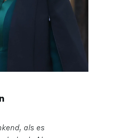
n
kend, als es