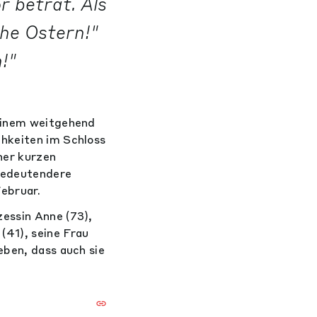
r betrat. Als
he Ostern!"
!"
 einem weitgehend
chkeiten im Schloss
ner kurzen
 bedeutendere
ebruar.
essin Anne (73),
(41), seine Frau
eben, dass auch sie