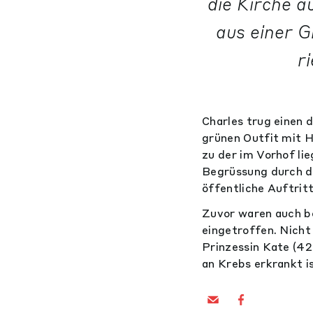
die Kirche a
aus einer 
r
Charles trug einen 
grünen Outfit mit H
zu der im Vorhof li
Begrüssung durch di
öffentliche Auftrit
Zuvor waren auch be
eingetroffen. Nicht
Prinzessin Kate (42
an Krebs erkrankt i