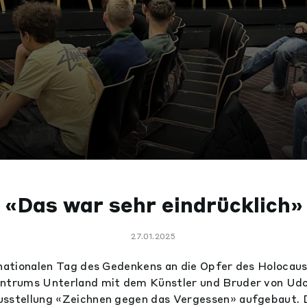
«Das war sehr eindrücklich»
27.01.2025
rnationalen Tag des Gedenkens an die Opfer des Holocaus
entrums Unterland mit dem Künstler und Bruder von Ud
usstellung «Zeichnen gegen das Vergessen» aufgebaut. 