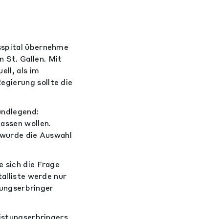
tsspital übernehme
 St. Gallen. Mit
ll, als im
egierung sollte die
undlegend:
lassen wollen.
t wurde die Auswahl
e sich die Frage
talliste werde nur
stungserbringer
eistungserbringers