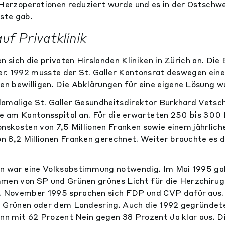
 Herzoperationen reduziert wurde und es in der Ostschw
iste gab.
uf Privatklinik
n sich die privaten Hirslanden Kliniken in Zürich an. Die
rer. 1992 musste der St. Galler Kantonsrat deswegen ein
 bewilligen. Die Abklärungen für eine eigene Lösung w
amalige St. Galler Gesundheitsdirektor Burkhard Vetsc
ie am Kantonsspital an. Für die erwarteten 250 bis 300 
onskosten von 7,5 Millionen Franken sowie einem jährlich
 8,2 Millionen Franken gerechnet. Weiter brauchte es d
 war eine Volksabstimmung notwendig. Im Mai 1995 ga
men von SP und Grünen grünes Licht für die Herzchirugi
November 1995 sprachen sich FDP und CVP dafür aus. 
, Grünen oder dem Landesring. Auch die 1992 gegründe
ann mit 62 Prozent Nein gegen 38 Prozent Ja klar aus. 