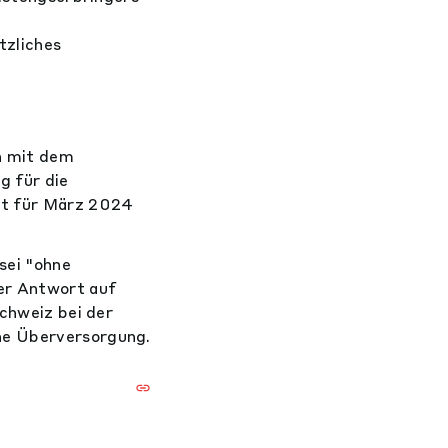
n
tzliches
n mit dem
g für die
ist für März 2024
sei "ohne
der Antwort auf
schweiz bei der
ne Überversorgung.