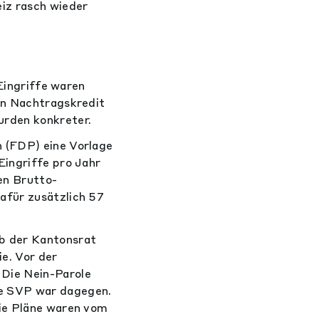
eiz rasch wieder
 Eingriffe waren
en Nachtragskredit
urden konkreter.
h (FDP) eine Vorlage
Eingriffe pro Jahr
en Brutto-
afür zusätzlich 57
b der Kantonsrat
e. Vor der
Die Nein-Parole
te SVP war dagegen.
Die Pläne waren vom