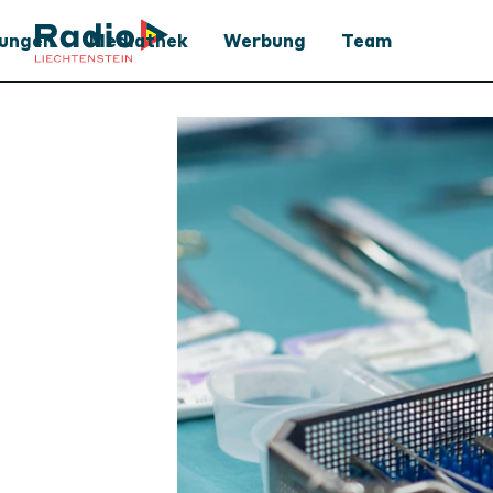
tungen
Mediathek
Werbung
Team
Mediathek
Werbung
Podcast
Medienpartner
Archiv