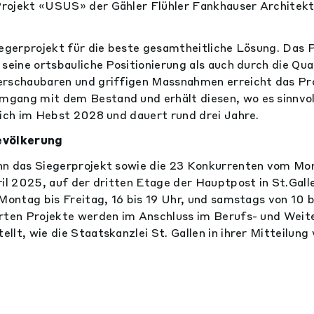
rojekt «USUS» der Gähler Flühler Fankhauser Architek
iegerprojekt für die beste gesamtheitliche Lösung. Das 
seine ortsbauliche Positionierung als auch durch die Qua
erschaubaren und griffigen Massnahmen erreicht das Pro
gang mit dem Bestand und erhält diesen, wo es sinnvoll
lich im Hebst 2028 und dauert rund drei Jahre.
evölkerung
nn das Siegerprojekt sowie die 23 Konkurrenten vom Mo
ril 2025, auf der dritten Etage der Hauptpost in St.Gall
 Montag bis Freitag, 16 bis 19 Uhr, und samstags von 10 b
erten Projekte werden im Anschluss im Berufs- und Wei
lt, wie die Staatskanzlei St. Gallen in ihrer Mitteilung 