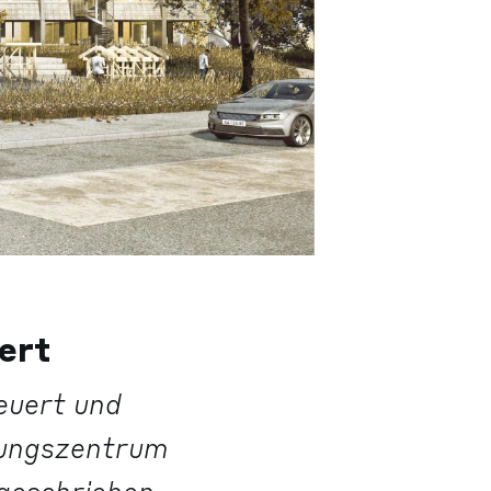
ert
euert und
dungszentrum