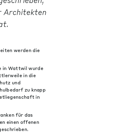
geschrieben,
r Architekten
at.
eiten werden die
 in Wattwil wurde
tlerweile in die
chutz und
chulbedarf zu knapp
etliegenschaft in
ranken für das
en einen offenen
geschrieben.