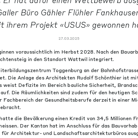
 Er hat dafür einen Wettbewerb aus
Galler Büro Gähler Flühler Fankhause
t ihrem Projekt «USUS» gewonnen h
27.03.2025
ginnen voraussichtlich im Herbst 2028. Nach den Bauarb
chtensteig in den Standort Wattwil integriert.
iterbildungszentrum Toggenburg an der Bahnhofstrasse
et. Die Anlage des Architekten Rudolf Schönthier ist mit
weist Defizite im Bereich bauliche Sicherheit, Brands
auf. Die Räumlichkeiten sind zudem für den heutigen S
r Fachbereich der Gesundheitsberufe derzeit in einer Mi
gebracht.
tte die Bevölkerung einen Kredit von 34,5 Millionen F
eissen. Der Kanton hat im Anschluss für das Bauvorhab
für Architektur- und Landschaftsarchitekturbüros aus