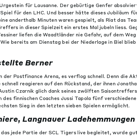
 Urgestein für Lausanne. Der gebürtige Genfer absolvie
 Spiel für den LHC. Und besser hätte dieses Jubiläum f
ine anderthalb Minuten waren gespielt, als Riat das T
reffers in dieser Spielzeit ein erstes Mal jubeln liess. Ge
essiner liefen die Waadtländer nie Gefahr, auf dem We
 Wie bereits am Dienstag bei der Niederlage in Biel blie
stellte Berner
n der Postfinance Arena, es verflog schnell. Denn die A
 schnell reagieren auf den Rückstand, der ihnen Jonath
Austin Czarnik glich dank seines zwölften Saisontreffer
 des finnischen Coaches Jussi Tapola fünf verschiedene
hsten Sieg in den letzten sieben Spielen ermöglicht.
miere, Langnauer Ladehemmungen
 das jede Partie der SCL Tigers live begleitet, wurde gu