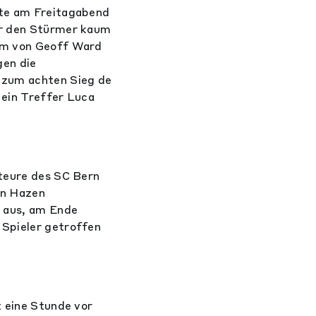
rte am Freitagabend
ür den Stürmer kaum
eam von Geoff Ward
gen die
g zum achten Sieg de
b ein Treffer Luca
kteure des SC Bern
an Hazen
s aus, am Ende
 Spieler getroffen
t eine Stunde vor