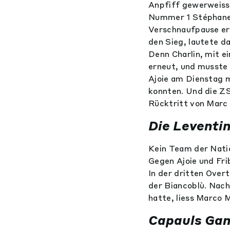
Anpfiff gewerweiss
Nummer 1 Stéphane 
Verschnaufpause erm
den Sieg, lautete da
Denn Charlin, mit e
erneut, und musste 
Ajoie am Dienstag m
konnten. Und die Z
Rücktritt von Marc
Die Leventi
Kein Team der Natio
Gegen Ajoie und Fri
In der dritten Overt
der Biancoblù. Nac
hatte, liess Marco 
Capauls Ga