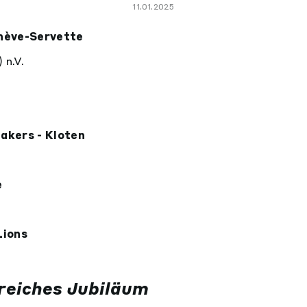
11.01.2025
enève-Servette
) n.V.
akers - Kloten
e
Lions
greiches Jubiläum