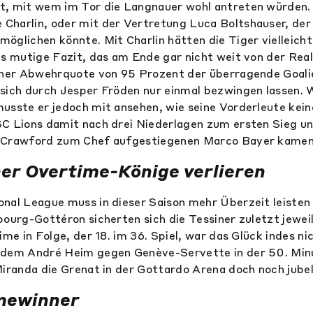
t, mit wem im Tor die Langnauer wohl antreten würden. 
Charlin, oder mit der Vertretung Luca Boltshauser, der
öglichen könnte. Mit Charlin hätten die Tiger vielleicht
s mutige Fazit, das am Ende gar nicht weit von der Reali
iner Abwehrquote von 95 Prozent der überragende Goalie
sich durch Jesper Fröden nur einmal bezwingen lassen. 
usste er jedoch mit ansehen, wie seine Vorderleute kein
SC Lions damit nach drei Niederlagen zum ersten Sieg 
 Crawford zum Chef aufgestiegenen Marco Bayer kamen
ner Overtime-Könige verlieren
nal League muss in dieser Saison mehr Überzeit leisten
bourg-Gottéron sicherten sich die Tessiner zuletzt jewe
ime in Folge, der 18. im 36. Spiel, war das Glück indes ni
hdem André Heim gegen Genève-Servette in der 50. Min
Miranda die Grenat in der Gottardo Arena doch noch jubel
mewinner