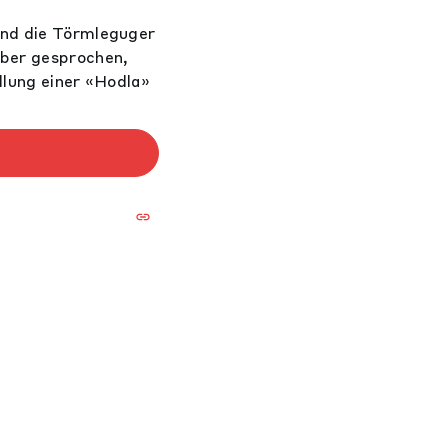
ind die Törmleguger
über gesprochen,
llung einer «Hodla»