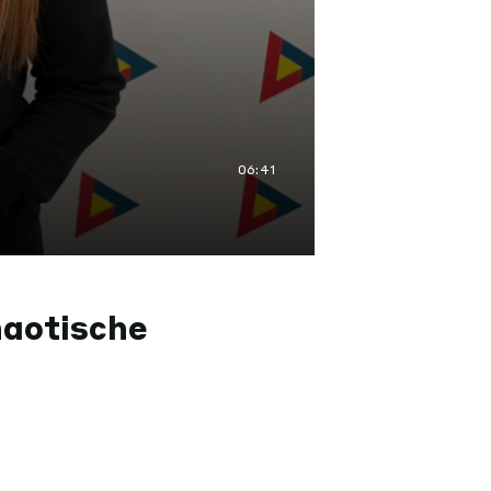
06:41
haotische