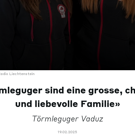
adio Liechtenstein
mleguger sind eine grosse, c
und liebevolle Familie»
Törmleguger Vaduz
19.02.2025