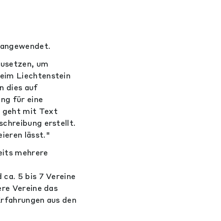
n angewendet.
nzusetzen, um
beim Liechtenstein
n dies auf
ng für eine
s geht mit Text
schreibung erstellt.
ieren lässt."
eits mehrere
 ca. 5 bis 7 Vereine
ere Vereine das
 Erfahrungen aus den