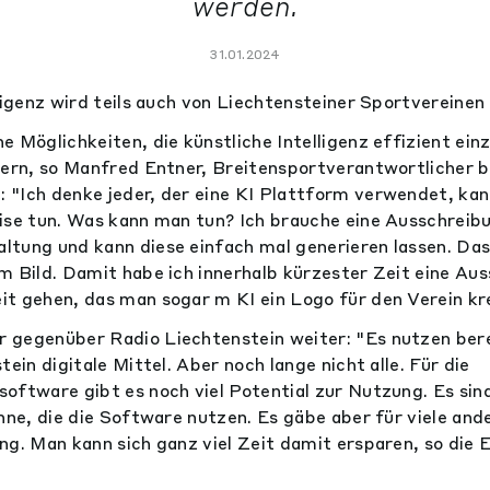
werden.
31.01.2024
lligenz wird teils auch von Liechtensteiner Sportvereine
e Möglichkeiten, die künstliche Intelligenz effizient ei
tern, so Manfred Entner, Breitensportverantwortlicher 
"Ich denke jeder, der eine KI Plattform verwendet, kan
ise tun. Was kann man tun? Ich brauche eine Ausschreibu
tung und kann diese einfach mal generieren lassen. Da
m Bild. Damit habe ich innerhalb kürzester Zeit eine Aus
t gehen, das man sogar m KI ein Logo für den Verein kre
 gegenüber Radio Liechtenstein weiter: "Es nutzen ber
tein digitale Mittel. Aber noch lange nicht alle. Für die
oftware gibt es noch viel Potential zur Nutzung. Es sind
enne, die die Software nutzen. Es gäbe aber für viele and
ng. Man kann sich ganz viel Zeit damit ersparen, so die