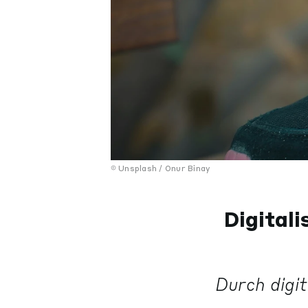
Unsplash / Onur Binay
Digital
Durch digit