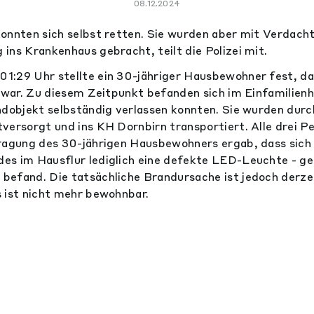
08.12.2024
onnten sich selbst retten. Sie wurden aber mit Verdach
ins Krankenhaus gebracht, teilt die Polizei mit.
1:29 Uhr stellte ein 30-jähriger Hausbewohner fest, da
d war. Zu diesem Zeitpunkt befanden sich im Einfamilien
ndobjekt selbständig verlassen konnten. Sie wurden durc
versorgt und ins KH Dornbirn transportiert. Alle drei P
ragung des 30-jährigen Hausbewohners ergab, dass sich
es im Hausflur lediglich eine defekte LED-Leuchte - g
efand. Die tatsächliche Brandursache ist jedoch derzei
 ist nicht mehr bewohnbar.