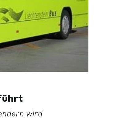
führt
endern wird