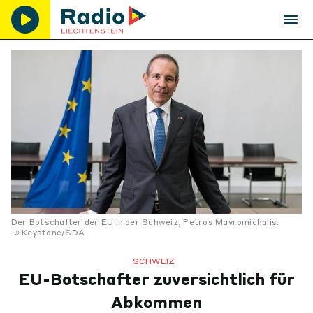
Der Botschafter der EU in der Schweiz, Petros Mavromichalis.
Keystone/SDA
SCHWEIZ
EU-Botschafter zuversichtlich für
Abkommen