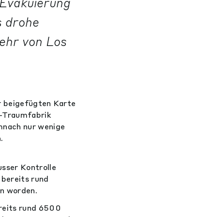
 Evakuierung
s drohe
ehr von Los
er beigefügten Karte
m-Traumfabrik
mnach nur wenige
.
sser Kontrolle
bereits rund
n worden.
reits rund 6500