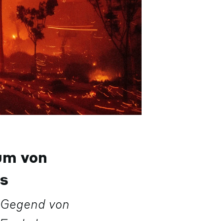
um von
s
 Gegend von