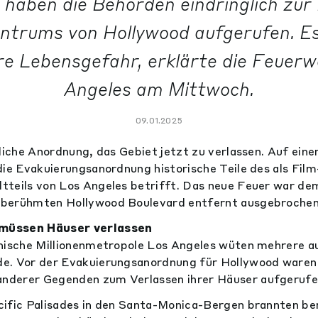
 haben die Behörden eindringlich zur
ntrums von Hollywood aufgerufen. E
re Lebensgefahr, erklärte die Feuerw
Angeles am Mittwoch.
09.01.2025
zliche Anordnung, das Gebiet jetzt zu verlassen. Auf ein
die Evakuierungsanordnung historische Teile des als Fil
tteils von Los Angeles betrifft. Das neue Feuer war de
berühmten Hollywood Boulevard entfernt ausgebrochen
müssen Häuser verlassen
nische Millionenmetropole Los Angeles wüten mehrere au
e. Vor der Evakuierungsanordnung für Hollywood waren 
derer Gegenden zum Verlassen ihrer Häuser aufgerufe
cific Palisades in den Santa-Monica-Bergen brannten be