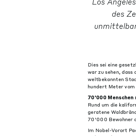
Los Angeles
des Ze
unmittelba
Dies sei eine geset
war zu sehen, dass 
weltbekannten Stad
hundert Meter vom 
70'000 Menschen 
Rund um die kalifor
geratene Waldbränd
70'000 Bewohner an
Im Nobel-Vorort Pa