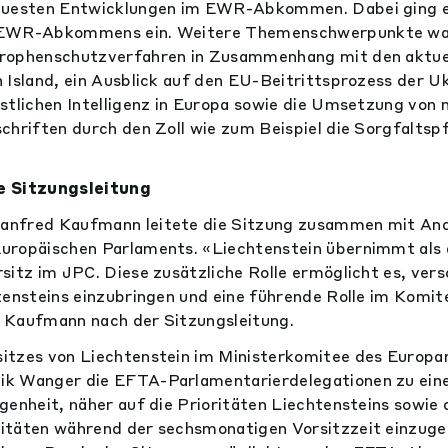
euesten Entwicklungen im EWR-Abkommen. Dabei ging e
 EWR-Abkommens ein. Weitere Themenschwerpunkte wa
rophenschutzverfahren in Zusammenhang mit den aktue
 Island, ein Ausblick auf den EU-Beitrittsprozess der Uk
stlichen Intelligenz in Europa sowie die Umsetzung von
chriften durch den Zoll wie zum Beispiel die Sorgfaltspf
e Sitzungsleitung
anfred Kaufmann leitete die Sitzung zusammen mit An
uropäischen Parlaments. «Liechtenstein übernimmt als 
sitz im JPC. Diese zusätzliche Rolle ermöglicht es, ver
tensteins einzubringen und eine führende Rolle im Komi
 Kaufmann nach der Sitzungsleitung.
itzes von Liechtenstein im Ministerkomitee des Europar
k Wanger die EFTA-Parlamentarierdelegationen zu eine
genheit, näher auf die Prioritäten Liechtensteins sowie 
itäten während der sechsmonatigen Vorsitzzeit einzuge