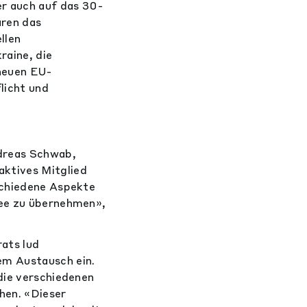
r auch auf das 30-
ren das
llen
raine, die
 neuen EU-
licht und
dreas Schwab,
aktives Mitglied
schiedene Aspekte
tee zu übernehmen»,
ats lud
m Austausch ein.
die verschiedenen
hen. «Dieser