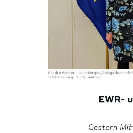
Sandra Gerber-Leuenberger, Delegationssekret
in Strassburg.
pd/Landtag
EWR- un
Gestern Mit