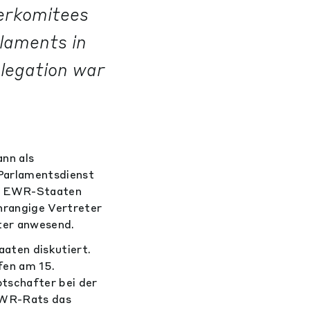
erkomitees
laments in
elegation war
nn als
Parlamentsdienst
en EWR-Staaten
hrangige Vertreter
ter anwesend.
ten diskutiert.
fen am 15.
tschafter bei der
 EWR-Rats das