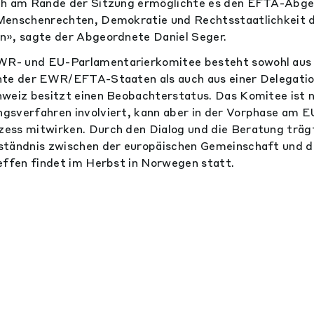
ch am Rande der Sitzung ermöglichte es den EFTA-Abge
Menschenrechten, Demokratie und Rechtsstaatlichkeit de
n», sagte der Abgeordnete Daniel Seger.
- und EU-Parlamentarierkomitee besteht sowohl aus 
nte der EWR/EFTA-Staaten als auch aus einer Delegatio
weiz besitzt einen Beobachterstatus. Das Komitee ist ni
gsverfahren involviert, kann aber in der Vorphase am E
ess mitwirken. Durch den Dialog und die Beratung träg
ständnis zwischen der europäischen Gemeinschaft und
effen findet im Herbst in Norwegen statt.