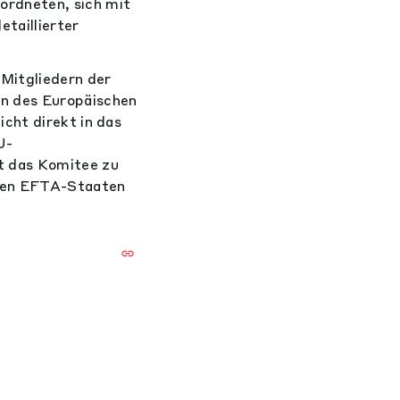
ordneten, sich mit
taillierter
Mitgliedern der
n des Europäischen
cht direkt in das
U-
t das Komitee zu
 den EFTA-Staaten