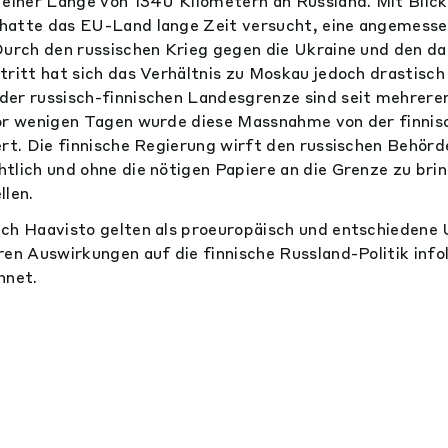
 einer Länge von 1340 Kilometern an Russland. Mit Blick
hatte das EU-Land lange Zeit versucht, eine angemess
Durch den russischen Krieg gegen die Ukraine und den d
tritt hat sich das Verhältnis zu Moskau jedoch drastisch
der russisch-finnischen Landesgrenze sind seit mehrer
or wenigen Tagen wurde diese Massnahme von der finnis
ert. Die finnische Regierung wirft den russischen Behörd
tlich und ohne die nötigen Papiere an die Grenze zu bri
llen.
ch Haavisto gelten als proeuropäisch und entschiedene
ren Auswirkungen auf die finnische Russland-Politik inf
hnet.