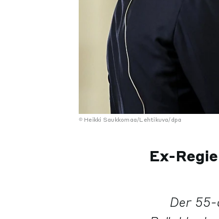
Heikki Saukkomaa/Lehtikuva/dpa
Ex-Regie
Der 55-J