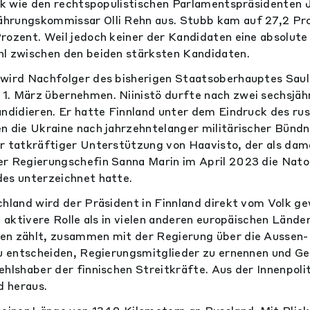
tik wie den rechtspopulistischen Parlamentspräsidenten 
hrungskommissar Olli Rehn aus. Stubb kam auf 27,2 Pr
rozent. Weil jedoch keiner der Kandidaten eine absolute 
hl zwischen den beiden stärksten Kandidaten.
wird Nachfolger des bisherigen Staatsoberhauptes Sauli
1. März übernehmen. Niinistö durfte nach zwei sechsjä
andidieren. Er hatte Finnland unter dem Eindruck des ru
n die Ukraine nach jahrzehntelanger militärischer Bündnis
r tatkräftiger Unterstützung von Haavisto, der als dam
er Regierungschefin Sanna Marin im April 2023 die Nato
es unterzeichnet hatte.
hland wird der Präsident in Finnland direkt vom Volk gew
e aktivere Rolle als in vielen anderen europäischen Lände
en zählt, zusammen mit der Regierung über die Aussen-
zu entscheiden, Regierungsmitglieder zu ernennen und G
hlshaber der finnischen Streitkräfte. Aus der Innenpoliti
 heraus.