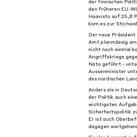
der finnischen Poli
den früheren EU-Wä
Haavisto auf 25,8 P
kam es zur Stichwa
Der neue Präsident 
Amt planmässig am 
nicht noch einmal k
Angriffskriegs gege
Nato geführt - unte
Aussenminister unt
des nordischen Land
Anders als in Deutsc
der Politik auch ein
wichtigsten Aufgab
Sicherheitspolitik 
Er ist auch Oberbefe
dagegen weitgehend