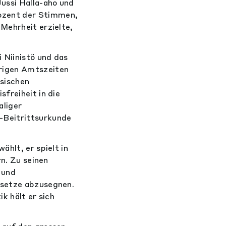
Jussi Halla-aho und
ozent der Stimmen,
Mehrheit erzielte,
 Niinistö und das
hrigen Amtszeiten
ssischen
freiheit in die
aliger
-Beitrittsurkunde
ählt, er spielt in
rn. Zu seinen
 und
esetze abzusegnen.
k hält er sich