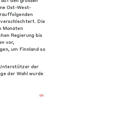
 auf den grossen
ene Ost-West-
arauffolgenden
 verschlechtert. Die
en Monaten
chen Regierung bis
en vor,
ngen, um Finnland so
 Unterstützer der
olge der Wahl wurde