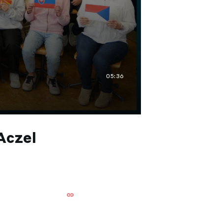
05:36
Aczel