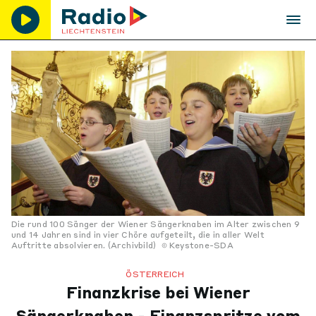
Die rund 100 Sänger der Wiener Sängerknaben im Alter zwischen 9
und 14 Jahren sind in vier Chöre aufgeteilt, die in aller Welt
Auftritte absolvieren. (Archivbild)
Keystone-SDA
ÖSTERREICH
Finanzkrise bei Wiener