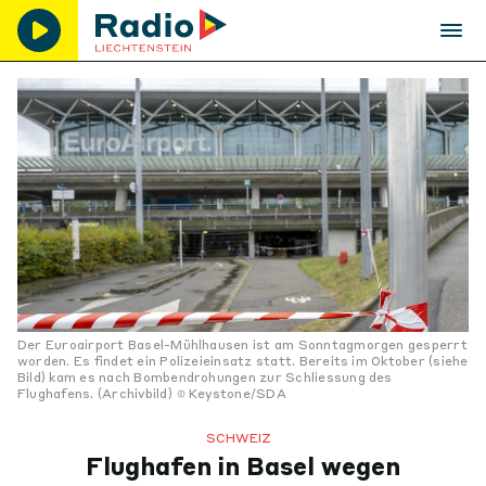
Der Euroairport Basel-Mühlhausen ist am Sonntagmorgen gesperrt
worden. Es findet ein Polizeieinsatz statt. Bereits im Oktober (siehe
Bild) kam es nach Bombendrohungen zur Schliessung des
Flughafens. (Archivbild)
Keystone/SDA
SCHWEIZ
Flughafen in Basel wegen