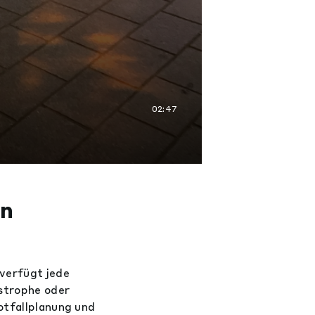
02:47
in
 verfügt jede
strophe oder
otfallplanung und