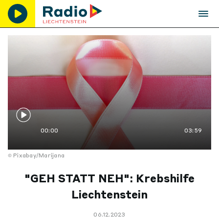
00:00
03:59
Pixabay/Marijana
"GEH STATT NEH": Krebshilfe
Liechtenstein
06.12.2023