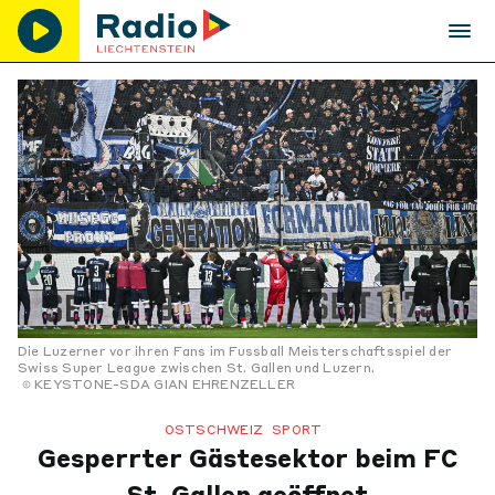
Die Luzerner vor ihren Fans im Fussball Meisterschaftsspiel der
Swiss Super League zwischen St. Gallen und Luzern.
KEYSTONE-SDA GIAN EHRENZELLER
OSTSCHWEIZ
SPORT
Gesperrter Gästesektor beim FC