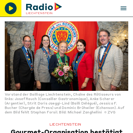
Vorstand der Bailliage Liechtenstein, Chaîne des Rôtisseurs von
links: Josef Rauch (Conseiller Gastronomique), Anke Scherer
(Argentier), Strit Doris Jaeggi-Lind (Bailli Délégué), Jessica F.
Bucher (Chargée de Press) und Dominic Brühwiler (Echanson). Auf
dem Bild fehlt Stephan Forsil. Bild: Michael Zanghellini
ZVG
LIECHTENSTEIN
Gourmet-Organisation bestätigt