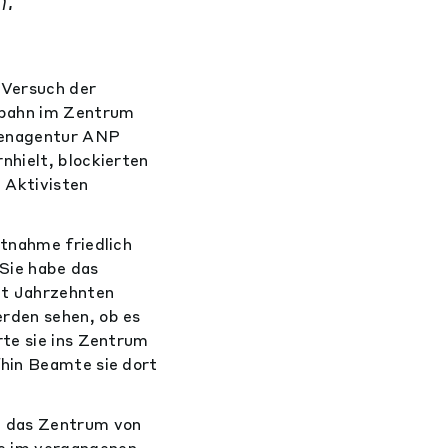
.
 Versuch der
tobahn im Zentrum
htenagentur ANP
nhielt, blockierten
 Aktivisten
stnahme friedlich
 Sie habe das
it Jahrzehnten
rden sehen, ob es
rte sie ins Zentrum
fhin Beamte sie dort
h das Zentrum von
te im vergangenen