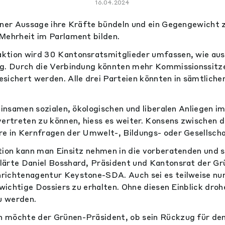
16.04.2024
ener Aussage ihre Kräfte bündeln und ein Gegengewicht 
Mehrheit im Parlament bilden.
ktion wird 30 Kantonsratsmitglieder umfassen, wie aus 
g. Durch die Verbindung könnten mehr Kommissionssitze
sichert werden. Alle drei Parteien könnten in sämtlich
meinsamen sozialen, ökologischen und liberalen Anliegen 
vertreten zu können, hiess es weiter. Konsens zwischen 
e in Kernfragen der Umwelt-, Bildungs- oder Gesellschaf
tion kann man Einsitz nehmen in die vorberatenden und 
ärte Daniel Bosshard, Präsident und Kantonsrat der Grü
ichtenagentur Keystone-SDA. Auch sei es teilweise nur
 wichtige Dossiers zu erhalten. Ohne diesen Einblick drohe
zu werden.
 möchte der Grünen-Präsident, ob sein Rückzug für de