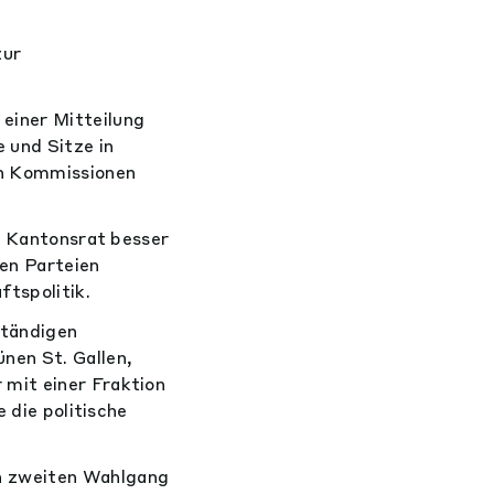
zur
einer Mitteilung
 und Sitze in
en Kommissionen
im Kantonsrat besser
den Parteien
tspolitik.
ständigen
nen St. Gallen,
 mit einer Fraktion
 die politische
n zweiten Wahlgang