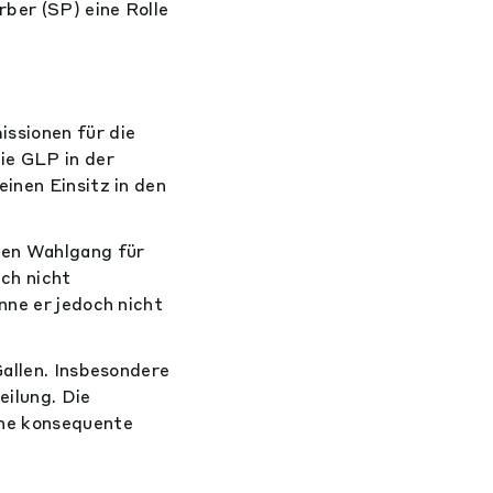
rber (SP) eine Rolle
ssionen für die
ie GLP in der
inen Einsitz in den
ten Wahlgang für
ch nicht
nne er jedoch nicht
Gallen. Insbesondere
ilung. Die
ine konsequente