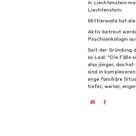
In Liechtenstein me
Liechtenstein.
Mittlerweile hat di
Aktiv betreut werde
Psychoonkologin au
Seit der Gründung d
so Leal: "Die Fälle 
also jünger, das ha
sind in komplexeren
enge familiäre Situa
tiefer, weiter, enge