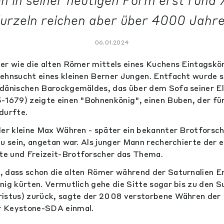
n in seiner heutigen Form erst rund 7
urzeln reichen aber über 4000 Jahre
06.01.2024
er wie die alten Römer mittels eines Kuchens Eintagskön
ehnsucht eines kleinen Berner Jungen. Entfacht wurde s
dänischen Barockgemäldes, das über dem Sofa seiner Elt
-1679) zeigte einen "Bohnenkönig", einen Buben, der fü
durfte.
der kleine Max Währen - später ein bekannter Brotforsch
zu sein, angetan war. Als junger Mann recherchierte der e
e und Freizeit-Brotforscher das Thema.
, dass schon die alten Römer während der Saturnalien 
nig kürten. Vermutlich gehe die Sitte sogar bis zu den S
ristus) zurück, sagte der 2008 verstorbene Währen der
r Keystone-SDA einmal.