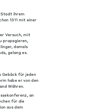
 Stadt ihrem
hon 1311 mit einer
Der Versuch, mit
u propagieren,
linger, damals
ds, gelang es.
s Gebäck für jeden
Form habe er von den
tand Währen.
essekonferenz, an
uchen für die
tion aus dem