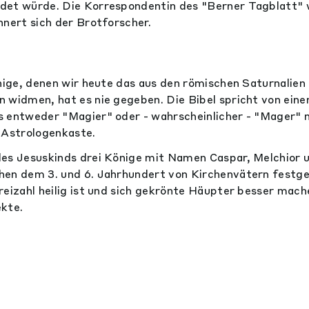
det würde. Die Korrespondentin des "Berner Tagblatt" 
nnert sich der Brotforscher.
önige, denen wir heute das aus den römischen Saturnalie
 widmen, hat es nie gegeben. Die Bibel spricht von ein
s entweder "Magier" oder - wahrscheinlicher - "Mager" 
 Astrologenkaste.
es Jesuskinds drei Könige mit Namen Caspar, Melchior 
en dem 3. und 6. Jahrhundert von Kirchenvätern festge
reizahl heilig ist und sich gekrönte Häupter besser mach
kte.