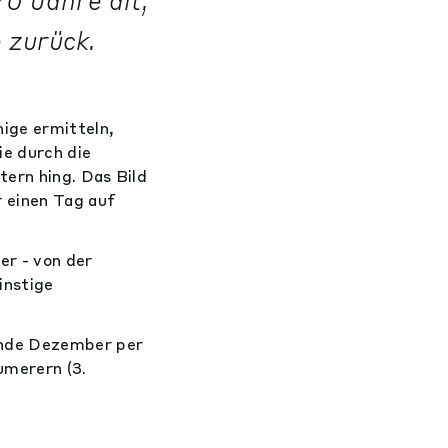
0 Jahre alt,
 zurück.
ige ermitteln,
ie durch die
ern hing. Das Bild
r einen Tag auf
er - von der
instige
Ende Dezember per
umerern (3.