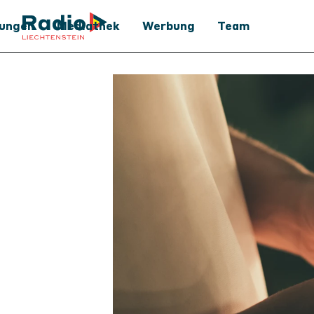
tungen
Mediathek
Werbung
Team
Mediathek
Werbung
Podcast
Medienpartner
Archiv