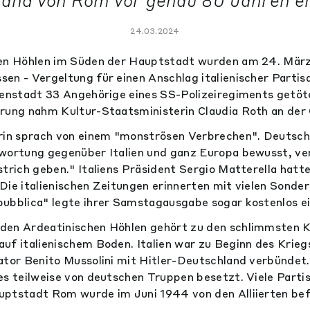
and von Rom vor genau 80 Jahren er
24.03.2024
hen Höhlen im Süden der Hauptstadt wurden am 24. Mär
en - Vergeltung für einen Anschlag italienischer Parti
nenstadt 33 Angehörige eines SS-Polizeiregiments getö
rung nahm Kultur-Staatsministerin Claudia Roth an der 
rin sprach von einem "monströsen Verbrechen". Deutschla
wortung gegenüber Italien und ganz Europa bewusst, ve
strich geben." Italiens Präsident Sergio Matterella hatt
Die italienischen Zeitungen erinnerten mit vielen Sonder
ubblica" legte ihrer Samstagausgabe sogar kostenlos ei
den Ardeatinischen Höhlen gehört zu den schlimmsten 
uf italienischem Boden. Italien war zu Beginn des Krie
ator Benito Mussolini mit Hitler-Deutschland verbündet
es teilweise von deutschen Truppen besetzt. Viele Parti
ptstadt Rom wurde im Juni 1944 von den Alliierten bef