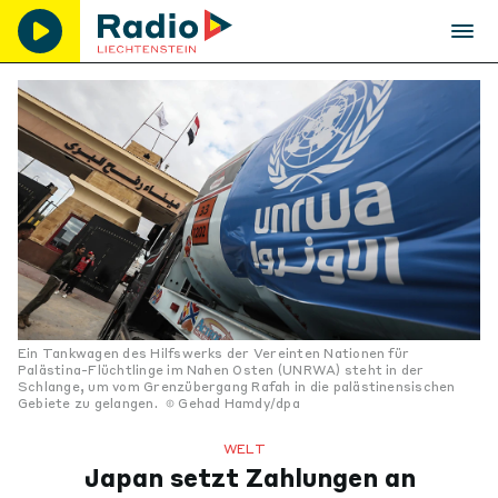
Ein Tankwagen des Hilfswerks der Vereinten Nationen für
Palästina-Flüchtlinge im Nahen Osten (UNRWA) steht in der
Schlange, um vom Grenzübergang Rafah in die palästinensischen
Gebiete zu gelangen.
Gehad Hamdy/dpa
WELT
Japan setzt Zahlungen an