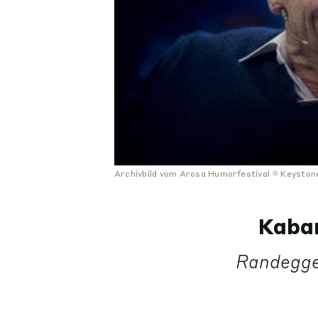
Archivbild vom Arosa Humorfestival
Keyston
Kabar
Randegge