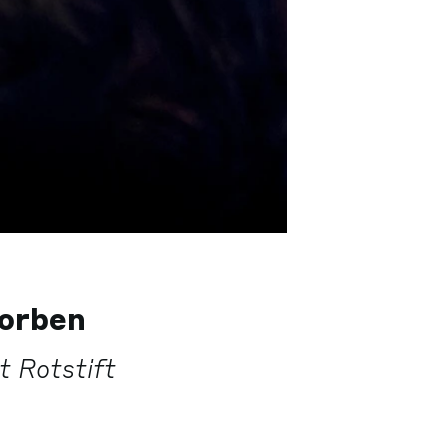
torben
 Rotstift