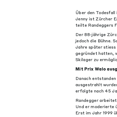
Über den Todesfall 
Jenny ist Zürcher 
teilte Randeggers F
Der 88-jährige Zürc
jedoch die Bühne. S
Jahre später stiess
gegründet hatten, w
Skilager zu ermögli
Mit Prix Walo aus
Danach entstanden 
ausgestrahlt wurde
erfolgte nach 45 Ja
Randegger arbeitet
Und er moderierte 
Erst im Jahr 1999 ü