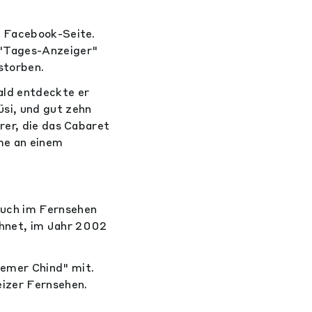
r Facebook-Seite.
 "Tages-Anzeiger"
storben.
ald entdeckte er
si, und gut zehn
rer, die das Cabaret
me an einem
auch im Fernsehen
hnet, im Jahr 2002
remer Chind" mit.
izer Fernsehen.