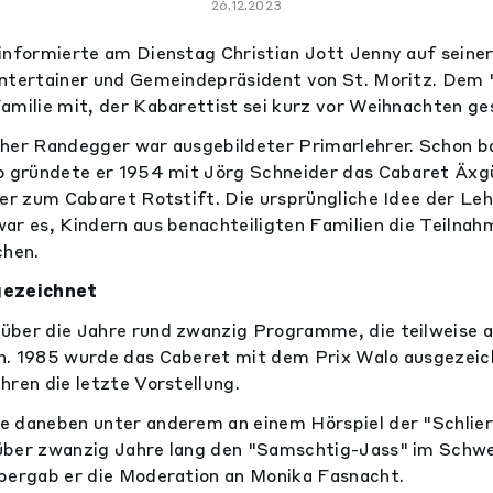
26.12.2023
informierte am Dienstag Christian Jott Jenny auf seine
Entertainer und Gemeindepräsident von St. Moritz. Dem
amilie mit, der Kabarettist sei kurz vor Weihnachten ge
her Randegger war ausgebildeter Primarlehrer. Schon b
o gründete er 1954 mit Jörg Schneider das Cabaret Äxgü
 er zum Cabaret Rotstift. Die ursprüngliche Idee der Leh
ar es, Kindern aus benachteiligten Familien die Teilnah
chen.
gezeichnet
über die Jahre rund zwanzig Programme, die teilweise 
n. 1985 wurde das Caberet mit dem Prix Walo ausgezeic
hren die letzte Vorstellung.
e daneben unter anderem an einem Hörspiel der "Schlie
über zwanzig Jahre lang den "Samschtig-Jass" im Schwe
bergab er die Moderation an Monika Fasnacht.