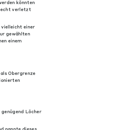
werden könnten
Recht verletzt
ielleicht einer
zur gewählten
hen einem
 als Obergrenze
ionierten
n genügend Löcher
nd nannte dieses