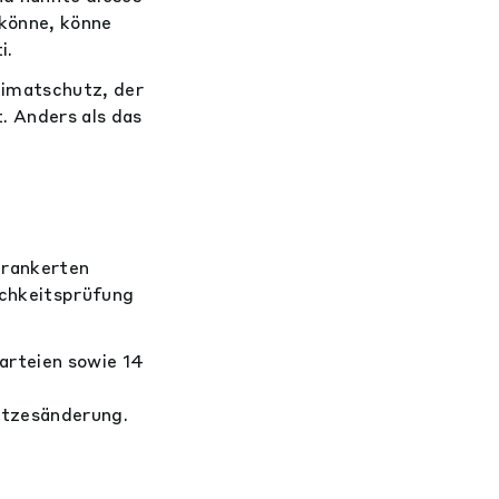
könne, könne
i.
imatschutz, der
 Anders als das
erankerten
ichkeitsprüfung
arteien sowie 14
etzesänderung.