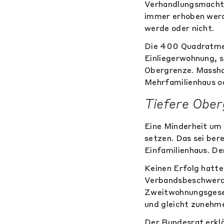
Verhandlungsmacht
immer erhoben werde
werde oder nicht.
Die 400 Quadratmete
Einliegerwohnung, 
Obergrenze. Massh
Mehrfamilienhaus ode
Tiefere Ober
Eine Minderheit um
setzen. Das sei ber
Einfamilienhaus. D
Keinen Erfolg hatt
Verbandsbeschwerde
Zweitwohnungsgese
und gleicht zunehm
Der Bundesrat erkl