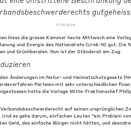
at eine umstrittene Beschränkung d
rbandsbeschwerderechts gutgeheiss
17.04.2024
men hiess die grosse Kammer heute Mittwoch eine Vorla
anung und Energie des Nationalrats (Urek-N) gut. Die
n und Grünliberalen. Nun ist der Ständerat am Zug.
duzieren
t den Änderungen im Natur- und Heimatschutzgesetz (N
erdeverfahren Parteien mit sehr unterschiedlichen finanz
ngestossen hatte die Vorlage Mitte-Fraktionschef Phil
 Verbandsbeschwerderecht auf seinen ursprünglichen Zw
. Und es gehe darum, einfachen Leuten "ein Problem vom
n Geld, das einfache Bürger nicht hätten, und obendrein