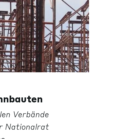
ohnbauten
llen Verbände
r Nationalrat