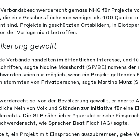
as Verbandsbeschwerderecht gemäss NHG für Projekte 
, die eine Geschossfläche von weniger als 400 Quadratm
nt sind. Projekte in geschützten Ortsbildern, in Biotope
on der Vorlage nicht betroffen.
lkerung gewollt
e Verbände handelten im öffentlichen Interesse, und f
rschriften, sagte Nadine Masshardt (SP/BE) namens der 
werden seien nur möglich, wenn ein Projekt geltendes R
n stammten von Privatpersonen, sagte Martina Munz (
erderecht sei von der Bevölkerung gewollt, erinnerte A
liche Nein von Volk und Ständen zur Initiative für eine 
rechts. Die GLP sähe lieber "querulatorische Einsprac
schwerderecht, wie Sprecher Beat Flach (AG) sagte.
keit, ein Projekt mit Einsprachen auszubremsen, gebe 