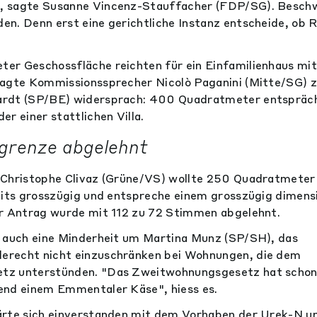
, sagte Susanne Vincenz-Stauffacher (FDP/SG). Besch
n. Denn erst eine gerichtliche Instanz entscheide, ob 
r Geschossfläche reichten für ein Einfamilienhaus mit v
sagte Kommissionssprecher Nicolò Paganini (Mitte/SG) 
ardt (SP/BE) widersprach: 400 Quadratmeter entspräc
r einer stattlichen Villa.
grenze abgelehnt
 Christophe Clivaz (Grüne/VS) wollte 250 Quadratmeter
eits grosszügig und entspreche einem grosszügig dimens
er Antrag wurde mit 112 zu 72 Stimmen abgelehnt.
e auch eine Minderheit um Martina Munz (SP/SH), das
recht nicht einzuschränken bei Wohnungen, die dem
tz unterstünden. "Das Zweitwohnungsgesetz hat scho
end einem Emmentaler Käse", hiess es.
ärte sich einverstanden mit dem Vorhaben der Urek-N u