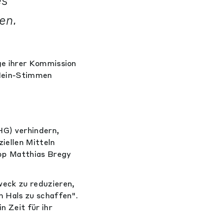
es
en.
ge ihrer Kommission
 Nein-Stimmen
HG) verhindern,
iellen Mitteln
ipp Matthias Bregy
eck zu reduzieren,
 Hals zu schaffen".
 Zeit für ihr