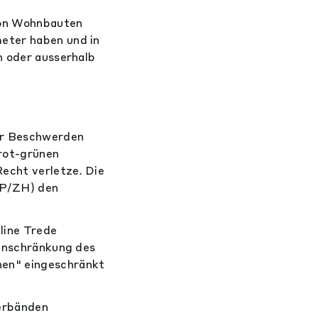
von Wohnbauten
eter haben und in
n oder ausserhalb
ür Beschwerden
rot-grünen
echt verletze. Die
SP/ZH) den
line Trede
Einschränkung des
hen" eingeschränkt
Verbänden