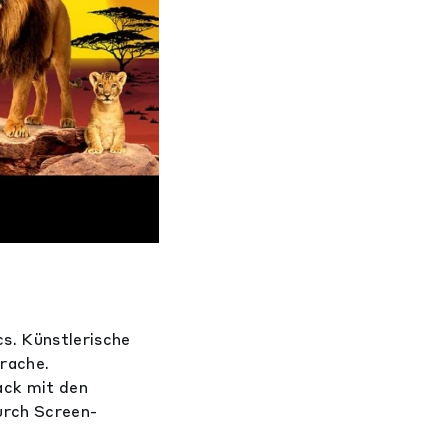
s. Künstlerische
rache.
ack mit den
urch Screen-