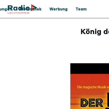
tungen
Mediathek
Werbung
Team
Mediathek
Werbung
König d
Podcast
Medienpartner
Archiv