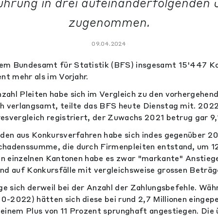
hrung in drei aufeinanderfolgenden
zugenommen.
09.04.2024
em Bundesamt für Statistik (BFS) insgesamt 15'447 K
nt mehr als im Vorjahr.
zahl Pleiten habe sich im Vergleich zu den vorhergehen
h verlangsamt, teilte das BFS heute Dienstag mit. 2022
esvergleich registriert, der Zuwachs 2021 betrug gar 9,
aden aus Konkursverfahren habe sich indes gegenüber 20
chadenssumme, die durch Firmenpleiten entstand, um 12
 In einzelnen Kantonen habe es zwar "markante" Anstieg
nd auf Konkursfälle mit vergleichsweise grossen Beträg
ige sich derweil bei der Anzahl der Zahlungsbefehle. Wäh
-2022) hätten sich diese bei rund 2,7 Millionen eingepe
einem Plus von 11 Prozent sprunghaft angestiegen. Die ü