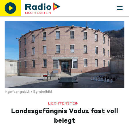
gefaengnis.li / Symbolbild
LIECHTENSTEIN
Landesgefängnis Vaduz fast voll
belegt