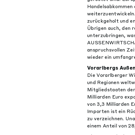
Handelsabkommen ab
weiterzuentwickeln
zurückgeholt und e
Übrigen auch, den r
unterzubringen, was
AUSSENWIRTSCHAFT
anspruchsvollen Ze
wieder ein umfangr
Vorarlbergs Auße
Die Vorarlberger W
und Regionen weltwe
Mitgliedstaaten de
Milliarden Euro ex
von 3,3 Milliarden 
Importen ist ein R
zu verzeichnen. Un
einem Anteil von 