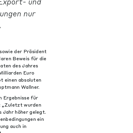
 Export- und
gungen nur
.
sowie der Präsident
laren Beweis für die
naten des Jahres
illiarden Euro
bt einen absoluten
auptmann Wallner.
n Ergebnisse für
: „Zuletzt wurden
 Jahr höher gelegt.
menbedingungen ein
ung auch in