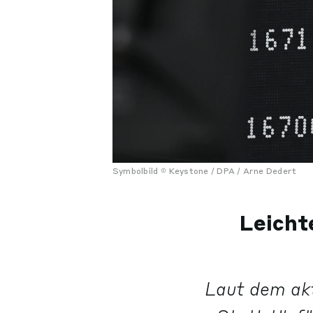
Symbolbild
Keystone / DPA / Arne Dedert
Leicht
Laut dem akt