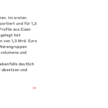
ren. Im ersten
ortiert und für 1,3
rofile aus Eisen
ugelegt hat
n von 1,3 Mrd. Euro
n Warengruppen
tvolumens und
r
ebenfalls deutlich
d absetzen und