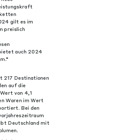
eistungskraft
rketten
24 gilt es im
 preislich
esen
 bietet auch 2024
mm.“
t 217 Destinationen
len auf die
 Wert von 4,1
den Waren im Wert
ortiert. Bei den
vorjahreszeitraum
ibt Deutschland mit
olumen.