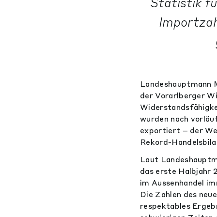
Statistik f
Importzah
Landeshauptmann Ma
der Vorarlberger Wi
Widerstandsfähigkei
wurden nach vorläu
exportiert – der We
Rekord-Handelsbilan
Laut Landeshauptman
das erste Halbjahr 
im Aussenhandel imm
Die Zahlen des neue
respektables Ergebn