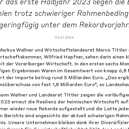
ür das erste Halbjahr 2023 liegen die
len trotz schwieriger Rahmenbedin
geringfügig unter dem Rekordvorjahr
02.01.2024
rkus Wallner und Wirtschaftslandesrat Marco Tittler 
rtschaftskammer, Wilfried Hopfner, sehen darin einen k
t der Vorarlberger Wirtschaft. In den ersten sechs Mo
figen Ergebnissen Waren im Gesamtwert von knapp 6,8 M
rt der Importe betrug rund 5 Milliarden Euro. „Das ergi
züberschuss von fast 1,8 Milliarden Euro“, so Landesh
n Wallner und Landesrat Tittler zeigen die vorläufige
2023 erneut die Resilienz der heimischen Wirtschaft auf
er wieder neue Rekorde aufgestellt und die Latte jedes
n Berichts sind angesichts der aktuell schwierigen Rah
is. Unsere Unternehmen bleiben dank ihrer Diversifizier