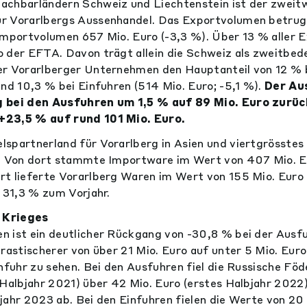
achbarländern Schweiz und Liechtenstein ist der zweit
r Vorarlbergs Aussenhandel. Das Exportvolumen betrug
Importvolumen 657 Mio. Euro (-3,3 %). Über 13 % aller 
 der EFTA. Davon trägt allein die Schweiz als zweitbe
er Vorarlberger Unternehmen den Hauptanteil von 12 % 
und 10,3 % bei Einfuhren (514 Mio. Euro; -5,1 %).
Der Au
 bei den Ausfuhren um 1,5 % auf 89 Mio. Euro zurück
+23,5 % auf rund 101 Mio. Euro.
spartnerland für Vorarlberg in Asien und viertgrösstes
a. Von dort stammte Importware im Wert von 407 Mio. 
t lieferte Vorarlberg Waren im Wert von 155 Mio. Euro
n 31,3 % zum Vorjahr.
 Krieges
 ist ein deutlicher Rückgang von -30,8 % bei der Ausfu
drastischerer von über 21 Mio. Euro auf unter 5 Mio. Euro
infuhr zu sehen. Bei den Ausfuhren fiel die Russische Föd
 Halbjahr 2021) über 42 Mio. Euro (erstes Halbjahr 2022)
jahr 2023 ab. Bei den Einfuhren fielen die Werte von 20 