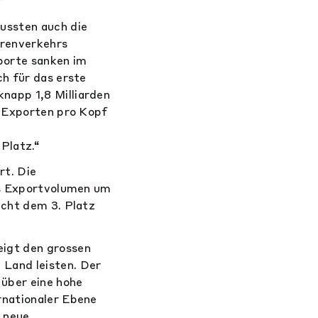
“
ussten auch die
arenverkehrs
porte sanken im
ch für das erste
napp 1,8 Milliarden
n Exporten pro Kopf
 Platz.“
rt. Die
das Exportvolumen um
icht dem 3. Platz
eigt den grossen
Land leisten. Der
 über eine hohe
rnationaler Ebene
 neue