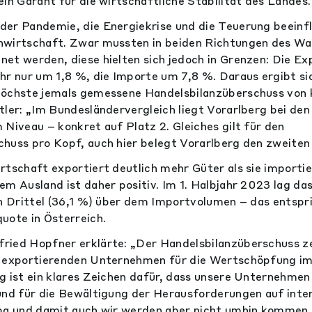
in Garant für die wirtschaftliche Stabilität des Landes.
er Pandemie, die Energiekrise und die Teuerung beeinfl
nwirtschaft. Zwar mussten in beiden Richtungen des W
et werden, diese hielten sich jedoch in Grenzen: Die Ex
hr nur um 1,8 %, die Importe um 7,8 %. Daraus ergibt si
höchste jemals gemessene Handelsbilanzüberschuss von k
tler: „Im Bundesländervergleich liegt Vorarlberg bei de
 Niveau – konkret auf Platz 2. Gleiches gilt für den
huss pro Kopf, auch hier belegt Vorarlberg den zweiten
rtschaft exportiert deutlich mehr Güter als sie importie
em Ausland ist daher positiv. Im 1. Halbjahr 2023 lag 
in Drittel (36,1 %) über dem Importvolumen – das entspr
uote in Österreich.
ried Hopfner erklärte: „Der Handelsbilanzüberschuss z
e exportierenden Unternehmen für die Wertschöpfung im 
g ist ein klares Zeichen dafür, dass unsere Unternehmen
und für die Bewältigung der Herausforderungen auf inte
opa und damit auch wir werden aber nicht umhin kommen,