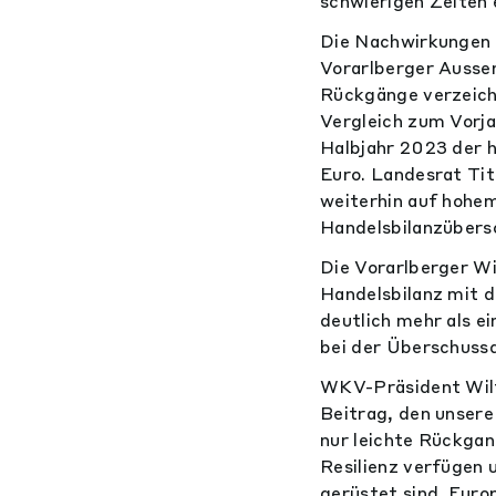
schwierigen Zeiten e
Die Nachwirkungen d
Vorarlberger Ausse
Rückgänge verzeichn
Vergleich zum Vorja
Halbjahr 2023 der 
Euro. Landesrat Tit
weiterhin auf hohem
Handelsbilanzübersc
Die Vorarlberger Wi
Handelsbilanz mit d
deutlich mehr als e
bei der Überschussq
WKV-Präsident Wilf
Beitrag, den unser
nur leichte Rückgan
Resilienz verfügen 
gerüstet sind. Eur