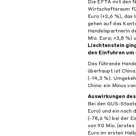
Die EFTA mit den N
Wirtschaftsraum fü
Euro (+2,6 %), das 
gehen auf das Konto
Handelspartnerin d
Mio. Euro; +3,8 %) 
Liechtenstein ging
den Einfuhren um 
Das führende Handel
überhaupt ist Chin
(-14,3 %). Umgekehr
China: ein Minus vo
Auswirkungen des
Bei den GUS-Staaten
Euro) und ein noch 
(-78,6 %) bei der E
von 90 Mio. (erstes
Euro im ersten Halb