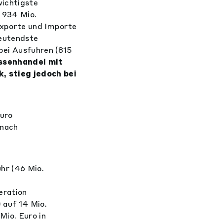
wichtigste
 934 Mio.
Exporte und Importe
deutendste
bei Ausfuhren (815
ssenhandel mit
, stieg jedoch bei
Euro
 nach
hr (46 Mio.
eration
 auf 14 Mio.
Mio. Euro in