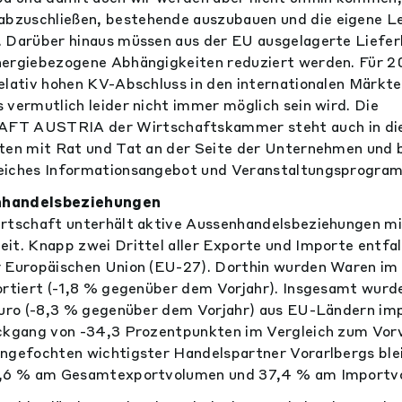
zuschließen, bestehende auszubauen und die eigene L
. Darüber hinaus müssen aus der EU ausgelagerte Liefe
nergiebezogene Abhängigkeiten reduziert werden. Für 20
elativ hohen KV-Abschluss in den internationalen Märkten
 vermutlich leider nicht immer möglich sein wird. Die
 AUSTRIA der Wirtschaftskammer steht auch in di
iten mit Rat und Tat an der Seite der Unternehmen und
eiches Informationsangebot und Veranstaltungsprogra
nhandelsbeziehungen
irtschaft unterhält aktive Aussenhandelsbeziehungen mi
it. Knapp zwei Drittel aller Exporte und Importe entfal
r Europäischen Union (EU-27). Dorthin wurden Waren im
portiert (-1,8 % gegenüber dem Vorjahr). Insgesamt wur
Euro (-8,3 % gegenüber dem Vorjahr) aus EU-Ländern imp
ückgang von -34,3 Prozentpunkten im Vergleich zum Vor
angefochten wichtigster Handelspartner Vorarlbergs ble
28,6 % am Gesamtexportvolumen und 37,4 % am Importv