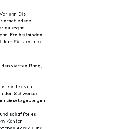
Vorjahr. Die
n verschiedene
r es sogar
isse-Freiheitsindex
nd dem Fürstentum
 den vierten Rang,
n
heitsindex von
 in den Schweizer
alen Gesetzgebungen
und schaffte es
vom Kanton
antonen Aargau und