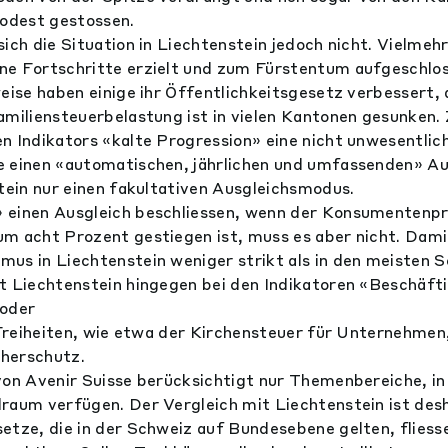
odest gestossen.
ich die Situation in Liechtenstein jedoch nicht. Vielmeh
ne Fortschritte erzielt und zum Fürstentum aufgeschlos
weise haben einige ihr Öffentlichkeitsgesetz verbessert, 
amiliensteuerbelastung ist in vielen Kantonen gesunken.
n Indikators «kalte Progression» eine nicht unwesentlic
e einen «automatischen, jährlichen und umfassenden» Au
stein nur einen fakultativen Ausgleichsmodus.
 einen Ausgleich beschliessen, wenn der Konsumentenpre
m acht Prozent gestiegen ist, muss es aber nicht. Damit
us in Liechtenstein weniger strikt als in den meisten 
t Liechtenstein hingegen bei den Indikatoren «Beschäfti
 oder
n Freiheiten, wie etwa der Kirchensteuer für Unternehm
herschutz.
von Avenir Suisse berücksichtigt nur Themenbereiche, i
raum verfügen. Der Vergleich mit Liechtenstein ist desh
etze, die in der Schweiz auf Bundesebene gelten, fliesse