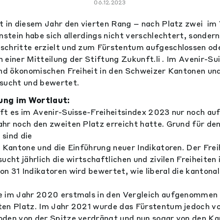
06.12.2023
t in diesem Jahr den vierten Rang – nach Platz zwei im 
enstein habe sich allerdings nicht verschlechtert, sonder
schritte erzielt und zum Fürstentum aufgeschlossen ode
in einer Mitteilung der Stiftung Zukunft.li . Im Avenir-Su
 und ökonomischen Freiheit in den Schweizer Kantonen u
rsucht und bewertet.
ung im Wortlaut:
ft es im Avenir-Suisse-Freiheitsindex 2023 nur noch auf
hr noch den zweiten Platz erreicht hatte. Grund für de
sind die
r Kantone und die Einführung neuer Indikatoren. Der Frei
ucht jährlich die wirtschaftlichen und zivilen Freiheiten
n 31 Indikatoren wird bewertet, wie liberal die kanton
e im Jahr 2020 erstmals in den Vergleich aufgenommen 
ten Platz. Im Jahr 2021 wurde das Fürstentum jedoch 
oden von der Spitze verdrängt und nun sogar von den K