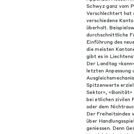
Schwyz ganz vom P
Verschlechtert hat s
verschiedene Kanto
überholt. Beispiels
durchschnittliche F
Einführung des neue
die meisten Kanton
gibt es in Liechten
Der Landtag «kann»
letzten Anpassung u
Ausgleichsmechanism
Spitzenwerte erziel
Sektor», «Bonität»
bei etlichen zivile
oder dem Nichtrauc
Der Freiheitsindex 
über Handlungsspiel
geniessen. Denn Ges