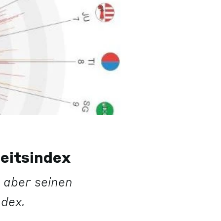
heitsindex
t aber seinen
dex.