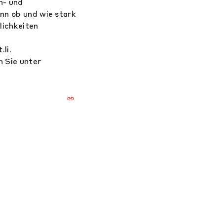
n- und
enn ob und wie stark
lichkeiten
li.
n Sie unter