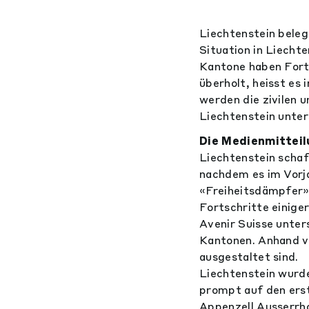
Liechtenstein beleg
Situation in Liecht
Kantone haben Fort
überholt, heisst es 
werden die zivilen
Liechtenstein unte
Die Medienmitteil
Liechtenstein schaf
nachdem es im Vorja
«Freiheitsdämpfer» 
Fortschritte einige
Avenir Suisse unters
Kantonen. Anhand vo
ausgestaltet sind.
Liechtenstein wurd
prompt auf den ers
Appenzell Ausserrh