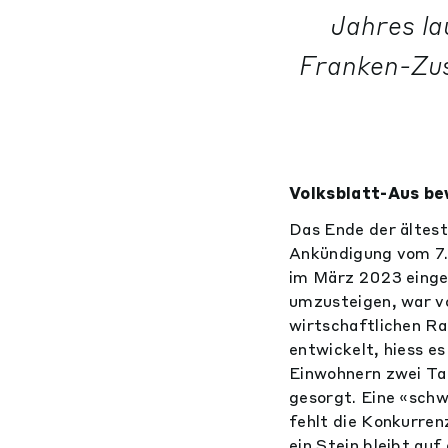
Jahres la
Franken-Zus
Volksblatt-Aus b
Das Ende der ältest
Ankündigung vom 7.
im März 2023 einges
umzusteigen, war v
wirtschaftlichen R
entwickelt, hiess e
Einwohnern zwei Ta
gesorgt. Eine «schw
fehlt die Konkurren
ein Stein bleibt auf