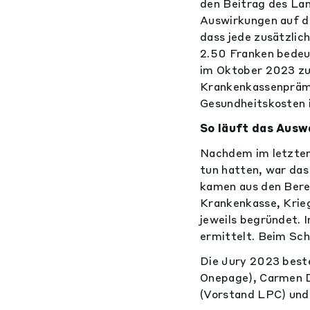
den Beitrag des Lan
Auswirkungen auf d
dass jede zusätzlic
2.50 Franken bedeut
im Oktober 2023 zu
Krankenkassenprämi
Gesundheitskosten i
So läuft das Ausw
Nachdem im letzten 
tun hatten, war da
kamen aus den Berei
Krankenkasse, Krieg
jeweils begründet. 
ermittelt. Beim Sch
Die Jury 2023 beste
Onepage), Carmen Da
(Vorstand LPC) und