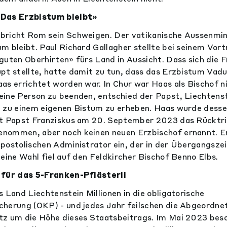
«Das Erzbistum bleibt»
bricht Rom sein Schweigen. Der vatikanische Aussenmin
m bleibt. Paul Richard Gallagher stellte bei seinem Vor
guten Oberhirten» fürs Land in Aussicht. Dass sich die 
pt stellte, hatte damit zu tun, dass das Erzbistum Vadu
as errichtet worden war. In Chur war Haas als Bischof n
eine Person zu beenden, entschied der Papst, Liechten
 zu einem eigenen Bistum zu erheben. Haas wurde desse
at Papst Franziskus am 20. September 2023 das Rücktr
nommen, aber noch keinen neuen Erzbischof ernannt. E
postolischen Administrator ein, der in der Übergangszei
Seine Wahl fiel auf den Feldkircher Bischof Benno Elbs.
 für das 5-Franken-Pflästerli
 Land Liechtenstein Millionen in die obligatorische
cherung (OKP) - und jedes Jahr feilschen die Abgeordne
tz um die Höhe dieses Staatsbeitrags. Im Mai 2023 bes