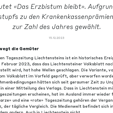
utet «Das Erzbistum bleibt». Aufgrun
tupfs zu den Krankenkassenprämien
zur Zahl des Jahres gewählt.
15.12.2023
ewegt die Gemüter
en Tageszeitung Liechtensteins ist ein historisches Ereig
 Februar 2023, dass das Liechtensteiner Volksblatt na
tellt wird, hat hohe Wellen geschlagen. Die Variante, vo
om Volksblatt im Vorfeld geprüft, aber verworfen worde
ahmenbedingungen hätten sich seit geraumer Zeit zu Un
s in einer Mitteilung des Verlags. Dass in Liechtenstein 
geszeitungen erscheinen, hat im Ausland immer wieder 
arze» und eine «rote» Tageszeitung gehören der Vergan
z, der tägliche Vergleich. Die Medienwelt befindet sic
 dem andern. Auch in Liechtenstein nicht.