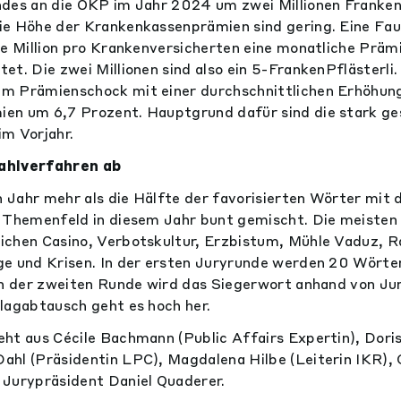
des an die OKP im Jahr 2024 um zwei Millionen Franken
ie Höhe der Krankenkassenprämien sind gering. Eine Fau
he Million pro Krankenversicherten eine monatliche Präm
et. Die zwei Millionen sind also ein 5-FrankenPflästerl
m Prämienschock mit einer durchschnittlichen Erhöhun
en um 6,7 Prozent. Hauptgrund dafür sind die stark ge
m Vorjahr.
ahlverfahren ab
Jahr mehr als die Hälfte der favorisierten Wörter mit d
s Themenfeld in diesem Jahr bunt gemischt. Die meiste
chen Casino, Verbotskultur, Erzbistum, Mühle Vaduz, Ra
e und Krisen. In der ersten Juryrunde werden 20 Wörter 
In der zweiten Runde wird das Siegerwort anhand von J
lagabtausch geht es hoch her.
ht aus Cécile Bachmann (Public Affairs Expertin), Doris
hl (Präsidentin LPC), Magdalena Hilbe (Leiterin IKR),
 Jurypräsident Daniel Quaderer.