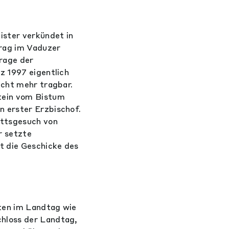
ister verkündet in
trag im Vaduzer
Frage der
z 1997 eigentlich
icht mehr tragbar.
stein vom Bistum
n erster Erzbischof.
ittsgesuch von
r setzte
t die Geschicke des
ten im Landtag wie
chloss der Landtag,