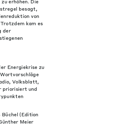
 zu erhöhen. Die
stregel besagt,
ienreduktion von
i. Trotzdem kam es
g der
stiegenen
er Energiekrise zu
n Wortvorschläge
dio, Volksblatt,
priorisiert und
urypunkten
 Büchel (Edition
 Günther Meier