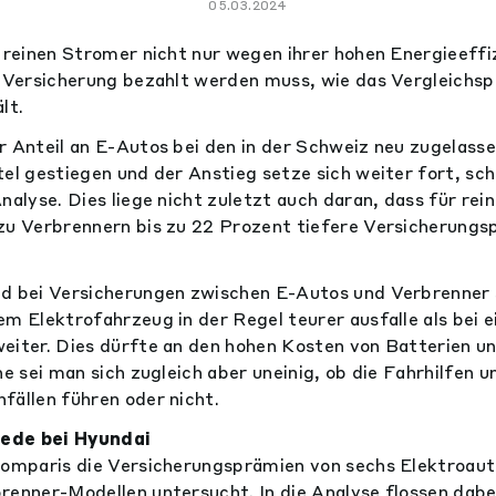
05.03.2024
e reinen Stromer nicht nur wegen ihrer hohen Energieeffi
e Versicherung bezahlt werden muss, wie das Vergleichsp
lt.
r Anteil an E-Autos bei den in der Schweiz neu zugelas
tel gestiegen und der Anstieg setze sich weiter fort, sc
nalyse. Dies liege nicht zuletzt auch daran, dass für rei
zu Verbrennern bis zu 22 Prozent tiefere Versicherungs
d bei Versicherungen zwischen E-Autos und Verbrenner s
em Elektrofahrzeug in der Regel teurer ausfalle als bei
eiter. Dies dürfte an den hohen Kosten von Batterien u
he sei man sich zugleich aber uneinig, ob die Fahrhilfen 
fällen führen oder nicht.
ede bei Hyundai
Comparis die Versicherungsprämien von sechs Elektroaut
renner-Modellen untersucht. In die Analyse flossen dabe