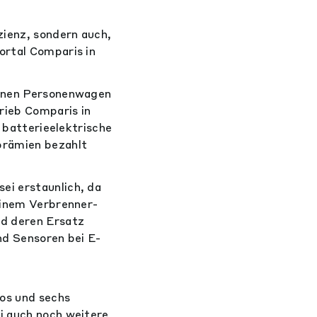
zienz, sondern auch,
ortal Comparis in
senen Personenwagen
hrieb Comparis in
n batterieelektrische
prämien bezahlt
ei erstaunlich, da
 einem Verbrenner-
nd deren Ersatz
und Sensoren bei E-
os und sechs
i auch noch weitere