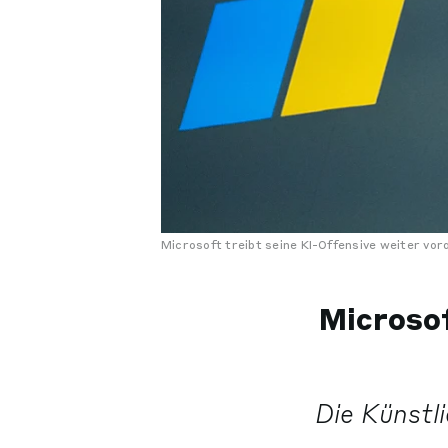
Microsoft treibt seine KI-Offensive weiter vo
Microsof
Die Künstli