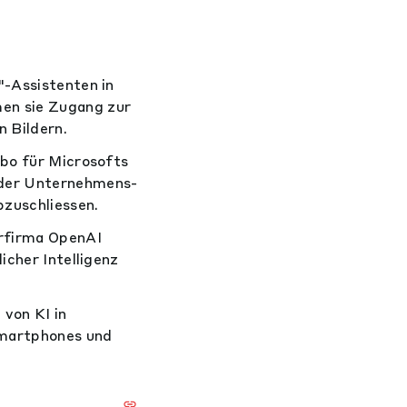
"-Assistenten in
en sie Zugang zur
 Bildern.
Abo für Microsofts
 der Unternehmens-
zuschliessen.
erfirma OpenAI
icher Intelligenz
von KI in
Smartphones und