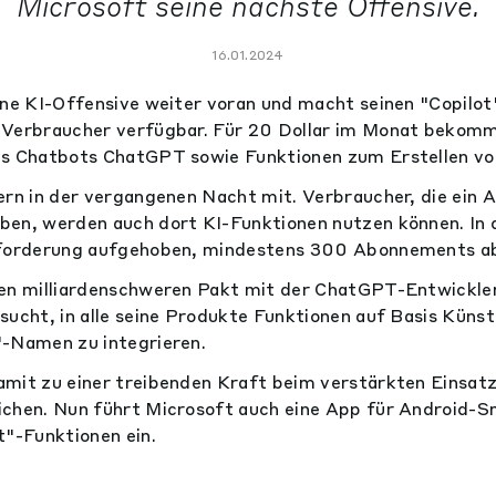
Microsoft seine nächste Offensive.
16.01.2024
ine KI-Offensive weiter voran und macht seinen "Copilot
 Verbraucher verfügbar. Für 20 Dollar im Monat bekomm
es Chatbots ChatGPT sowie Funktionen zum Erstellen von
ern in der vergangenen Nacht mit. Verbraucher, die ein 
ben, werden auch dort KI-Funktionen nutzen können. In
nforderung aufgehoben, mindestens 300 Abonnements ab
nen milliardenschweren Pakt mit der ChatGPT-Entwickl
ucht, in alle seine Produkte Funktionen auf Basis Künstl
"-Namen zu integrieren.
mit zu einer treibenden Kraft beim verstärkten Einsatz 
ichen. Nun führt Microsoft auch eine App für Android-
t"-Funktionen ein.