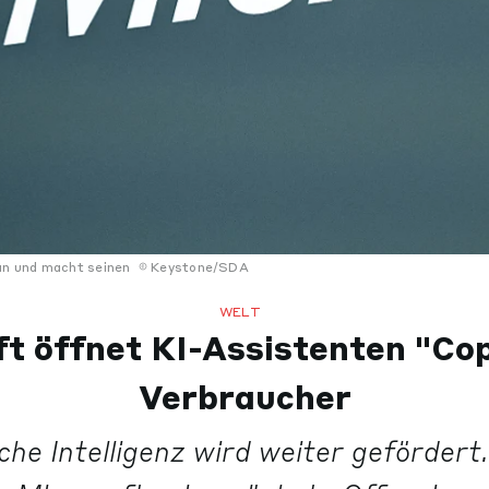
ran und macht seinen
Keystone/SDA
WELT
t öffnet KI-Assistenten "Cop
Verbraucher
che Intelligenz wird weiter gefördert