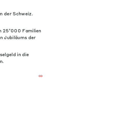
n der Schweiz.
en 25’000 Familien
en Jubiläums der
elgeld in die
n.