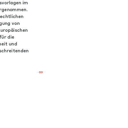
svorlagen im
vorgenommen.
echtlichen
igung von
Europäischen
ür die
heit und
rschreitenden