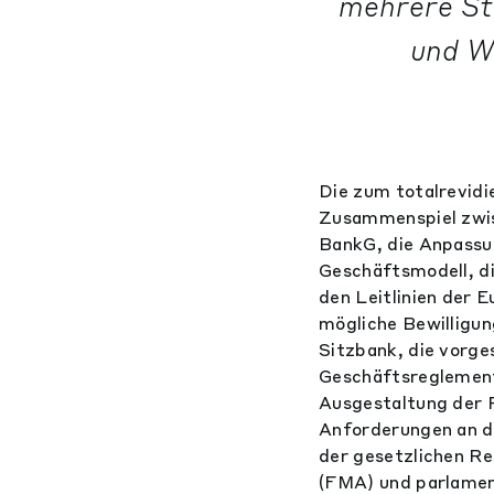
mehrere St
und W
Die zum totalrevid
Zusammenspiel zwis
BankG, die Anpassu
Geschäftsmodell, d
den Leitlinien der 
mögliche Bewilligun
Sitzbank, die vorg
Geschäftsreglement
Ausgestaltung der R
Anforderungen an di
der gesetzlichen R
(FMA) und parlame