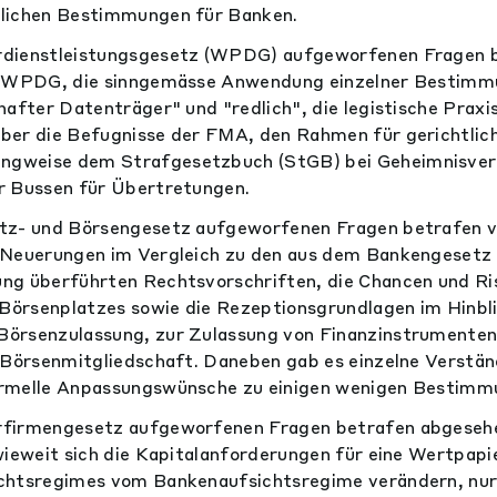
lichen Bestimmungen für Banken.
dienstleistungsgesetz (WPDG) aufgeworfenen Fragen b
es WPDG, die sinngemässe Anwendung einzelner Bestim
hafter Datenträger" und "redlich", die legistische Praxis
ber die Befugnisse der FMA, den Rahmen für gerichtlic
gweise dem Strafgesetzbuch (StGB) bei Geheimnisverl
r Bussen für Übertretungen.
tz- und Börsengesetz aufgeworfenen Fragen betrafen vo
 Neuerungen im Vergleich zu den aus dem Bankengesetz
ng überführten Rechtsvorschriften, die Chancen und Ris
 Börsenplatzes sowie die Rezeptionsgrundlagen im Hinbli
örsenzulassung, zur Zulassung von Finanzinstrumente
 Börsenmitgliedschaft. Daneben gab es einzelne Verstä
rmelle Anpassungswünsche zu einigen wenigen Bestimm
firmengesetz aufgeworfenen Fragen betrafen abgesehe
wieweit sich die Kapitalanforderungen für eine Wertpapi
chtsregimes vom Bankenaufsichtsregime verändern, nur