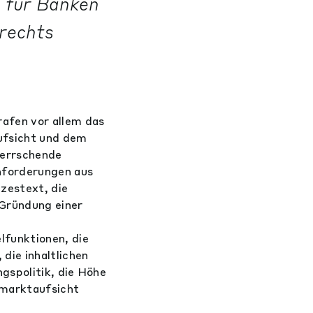
 für Banken
rechts
afen vor allem das
ufsicht und dem
herrschende
nforderungen aus
zestext, die
 Gründung einer
lfunktionen, die
die inhaltlichen
gspolitik, die Höhe
zmarktaufsicht