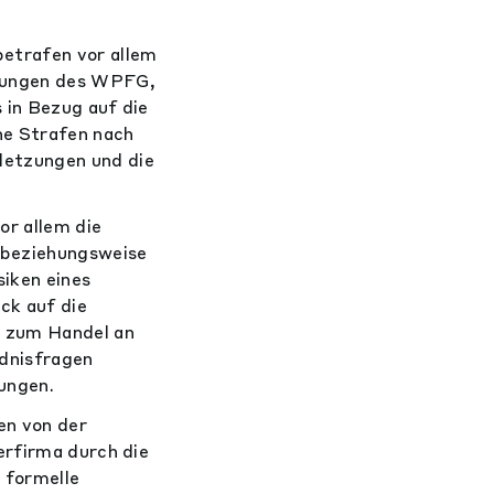
etrafen vor allem
mungen des WPFG,
 in Bezug auf die
he Strafen nach
etzungen und die
r allem die
 beziehungsweise
iken eines
ck auf die
n zum Handel an
ndnisfragen
ungen.
n von der
erfirma durch die
 formelle