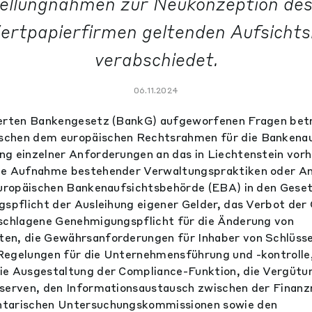
ellungnahmen zur Neukonzeption des
ertpapierfirmen geltenden Aufsichts
verabschiedet.
06.11.2024
ierten Bankengesetz (BankG) aufgeworfenen Fragen betr
chen dem europäischen Rechtsrahmen für die Bankena
ng einzelner Anforderungen an das in Liechtenstein vor
ie Aufnahme bestehender Verwaltungspraktiken oder A
Europäischen Bankenaufsichtsbehörde (EBA) in den Geset
gspflicht der Ausleihung eigener Gelder, das Verbot der
eschlagene Genehmigungspflicht für die Änderung von
en, die Gewährsanforderungen für Inhaber von Schlüsse
egelungen für die Unternehmensführung und -kontrolle, 
e Ausgestaltung der Compliance-Funktion, die Vergütun
eserven, den Informationsaustausch zwischen der Finan
ntarischen Untersuchungskommissionen sowie den