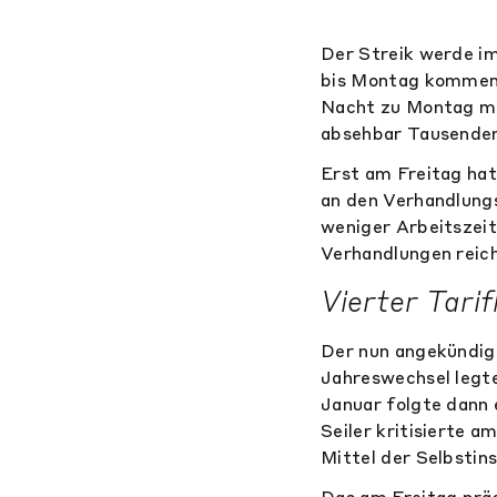
Der Streik werde i
bis Montag kommend
Nacht zu Montag mi
absehbar Tausenden
Erst am Freitag ha
an den Verhandlungs
weniger Arbeitszeit
Verhandlungen reich
Vierter Tarif
Der nun angekündigt
Jahreswechsel legte
Januar folgte dann 
Seiler kritisierte a
Mittel der Selbstin
Das am Freitag präs