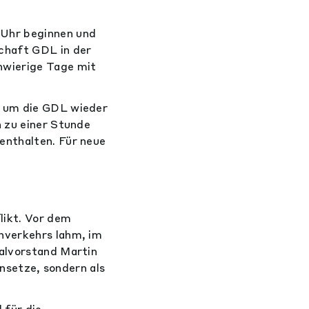
Uhr beginnen und
chaft GDL in der
hwierige Tage mit
, um die GDL wieder
n zu einer Stunde
enthalten. Für neue
likt. Vor dem
nverkehrs lahm, im
nalvorstand Martin
insetze, sondern als
 für die