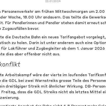
22.01.2024
m Personenverkehr am frühen Mittwochmorgen um 2.00 
er Woche, 18.00 Uhr andauern. Das teilte die Gewerks
t. Für Pendlerinnen und Pendler stehen damit erneut sc
 Zugausfällen bevor.
tte die Deutsche Bahn ein neues Tarifangebot vorgelegt
tisch zu holen. Darin ist unter anderem auch eine Optio
 für Lokführer und Zugbegleiter ab dem 1. Januar 2026 
te dies aber offenbar nicht aus.
konflikt
e Arbeitskampf wäre der vierte im laufenden Tarifkonf
 die GDL bei zwei Warnstreiks grosse Teile des Persone
ein dreitägiger Streik mit ähnlicher Wirkung. DB-Perso
m Freitag, dass die GDL Streiks nicht als letztes Mittel e
szenierung.
entierte Angebot der Bahn sieht 4,8 Prozent mehr Geld