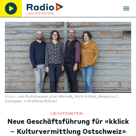
V.l.n.r.: Jan Rutishauser, Kati Michalk, Richi Küttel, Rebecca C.
Schnyder
Stefanie Rohner
LIECHTENSTEIN
Neue Geschäftsführung für «kklick
– Kulturvermittlung Ostschweiz»