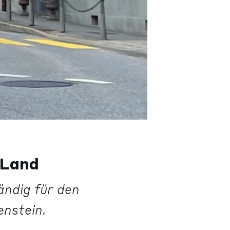
 Land
ändig für den
enstein.