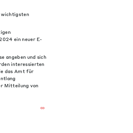
 wichtigsten
tigen
 2024 ein neuer E-
se angeben und sich
den interessierten
ie das Amt für
entlang
er Mitteilung von